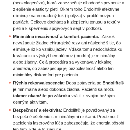
(neokolagenéza), ktorá zabezpečuje dlhodobé spevnenie a
zlepšenie elasticity pleti. Okrem toho Endolift® efektívne
eliminuje nahromadený tuk (lipolýza) v problémových
partiách. Celkovo dochádza k zlepšeniu tonusu a textúry
pleti a k spevneniu spojivových sept v podkoží.
Minimálna invazívnosť a komfort pacienta:
Zákrok
nevyžaduje žiadne chirurgické rezy ani následné šitie, čo
eliminuje riziko vzniku jaziev. Vďaka tomu nedochádza ku
krvácaniu a výskyt hematómov (modrín) je minimálny
alebo žiadny. Celá procedúra sa vykonáva v lokálnej
anestézii, čo zabezpečuje jej bezbolestnosť alebo len
minimálny diskomfort pre pacienta.
Rýchla rekonvalescencia:
Doba zotavenia po
Endolifte®
je minimálna alebo dokonca žiadna. Pacienti sa môžu
takmer okamžite po zákroku
vrátiť k svojim bežným
denným aktivitám.
Bezpečnosť a efektivita:
Endolift® je považovaný za
bezpečné ošetrenie s minimálnymi rizikami. Precíznosť
zacielenia laserového lúča zabezpečuje, že energia pôsobí
len tam, kde je to žiaduce.