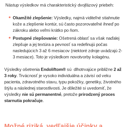
Nástup výsledkov má charakteristický dvojfázový priebeh:
Okamžité zlepšenie:
Výsledky, najmä viditeľné stiahnutie
kože a zlepšenie kontúr, sú často pozorovateľné ihneď po
zákroku alebo veľmi krátko po ňom.
Postupné zlepšovanie:
Ošetrená oblasť sa však naďalej
zlepšuje a jej textúra a pevnosť sa redefinujú počas
nasledujúcich 3 až 6 mesiacov (niektoré zdroje uvádzajú 2-
3 mesiace). Toto je výsledkom novotvorby kolagénu.
Výsledky ošetrenia
Endoliftom®
sú dlhotrvajúce približne
2 až
3 roky
. Trvácnosť je vysoko individuálna a závisí od veku
pacienta, zdravotného stavu, typu pokožky, genetiky, životného
štýlu a následnej starostlivosti. Je dôležité si uvedomiť, že
výsledky
nie sú permanentné
, pretože
prirodzený proces
starnutia pokračuje
.
Možné riziká, vedľajšie účinky a