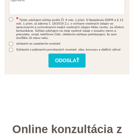
*
Týmto udeľujem súhlas podľa Čl. 6 ods. 1 písm. f) Nariadenia GDPR a § 13
ods. 1 písm. a) zákona č. 18/2018 Z.z. o ochrane osobných údajov so
spracúvaním a uchovávaním mojich osobných údajov Hebe centru, za účelom
komunikácie. Súhlas udeľujem na moje osobné údaje v rozsahu meno a
priezvisko, email, telefónne číslo. Udelením súhlasu prehlasujem, že som
dovŕšil/a 16 rokov veku.
súhlasím so zasielaním noviniek
Súhlasím s prijímaním ponúkaných noviniek, zliav, bonusov a ďalších výhod
Online konzultácia z