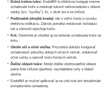
Dolná tretina tváre:
Endolift® tu efektívne koriguje mierne
ochabnutie kože a redukuje tukové nahromadenia v oblasti
sánky (tzv. "syslíky"), líc, v okolí úst a na čeľusti.
Podbradok (dvojitá brada):
Ide o veľmi častú a vysoko
efektívnu indikáciu. Zákrok pomáha redukovať nežiaduci
tuk a zároveň spevňuje kožu.
Krk:
Ošetrenie je vhodné aj na riešenie ochabnutej kože na
krku.
Okolie očí a očné viečka:
Procedúra dokáže korigovať
ochabnutosť pokožky dolných očných viečok, redukovať
očné vačky a spevniť kožu horných viečok.
Ďalšie oblasti tváre:
Medzi ďalšie ošetrovateľné oblasti
patria línie čeľuste (jawline), nazolabiálne ryhy a oblasť
obočia.
Endolift® je možné aplikovať aj na celú tvár pre dosiahnutie
komplexného omladenia.