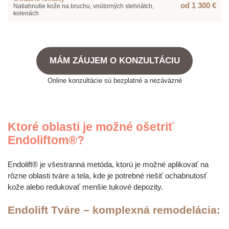
od 1 300 €
Natiahnutie kože na bruchu, vnútorných stehnátch,
kolenách
MÁM ZÁUJEM O KONZULTÁCIU
Online konzultácie sú bezplatné a nezáväzné
Ktoré oblasti je možné ošetriť
Endoliftom®?
Endolift® je všestranná metóda, ktorú je možné aplikovať na
rôzne oblasti tváre a tela, kde je potrebné riešiť ochabnutosť
kože alebo redukovať menšie tukové depozity.
Endolift Tváre – komplexná remodelácia: