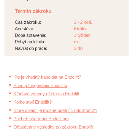
Termín zákroku
Čas zákroku:
1 - 2 hod.
Anestéza:
lokálna
Doba zotavenia:
1 týždeň
Pobyt na klinike:
nie
Návrat do práce:
3 dni
Kto je vhodný kandidát na Endolift?
Princíp fungovania Endoliftu
Kľúčové výhody ošetrenia Endolift
Koľko stojí Endolift?
Ktoré oblasti je možné ošetriť Endoliftom®?
Priebeh ošetrenia Endoliftom
Očakávané výsledky po zákroku Endolift