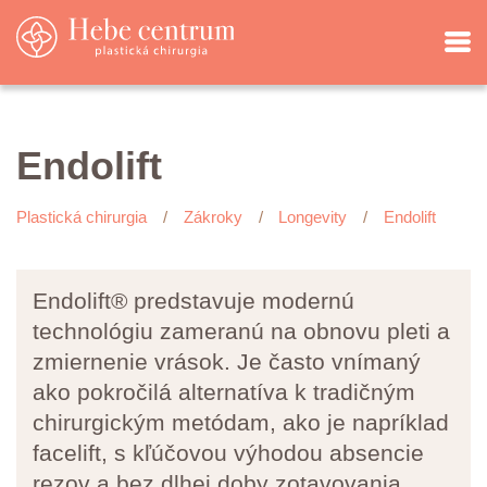
Endolift
Plastická chirurgia
Zákroky
Longevity
Endolift
Endolift® predstavuje modernú
technológiu zameranú na obnovu pleti a
zmiernenie vrások. Je často vnímaný
ako pokročilá alternatíva k tradičným
chirurgickým metódam, ako je napríklad
facelift, s kľúčovou výhodou absencie
rezov a bez dlhej doby zotavovania.