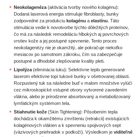
Neokolagenéza
(aktivácia tvorby nového kolagénu):
Dodaná laserová energia stimuluje fibroblasty, bunky
zodpovedné za produkciu
kolagénu
a
elastínu
. Táto
stimulácia vedie k novotvorbe týchto dôležitých proteínov,
čo má za následok remodeláciu hlbokých aj povrchových
vrstiev kože a jej postupné spevnenie. Tento proces
neokolagenézy nie je okamžitý, ale pokračuje niekoľko
mesiacov po samotnom zákroku, čím sa zabezpečuje
postupné a dlhodobé zlepšovanie kvality pleti.
Lipolýza
(eliminácia tuku): Selektívne teplo generované
laserom efektívne topí tukové bunky v ošetrovanej oblasti.
Rozpustený tuk sa následne buď v malom množstve vylúči
cez mikroskopické vstupné otvory vytvorené zavedením
vlákna, alebo je prirodzene absorbovaný a metabolizovaný
lymfatickým systémom tela.
Stiahnutie kože
(Skin Tightening): Pôsobením tepla
dochádza k okamžitému zmršteniu (retrakcii) existujúcich
kolagénových vlákien a k spevneniu spojivových sept
(väzivových priehradok v podkoží). Výsledkom je
viditeľné