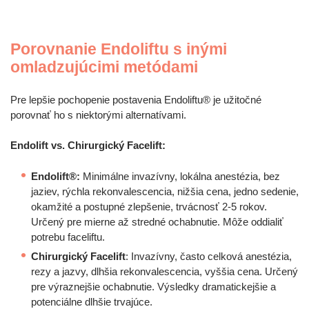
Porovnanie Endoliftu s inými
omladzujúcimi metódami
Pre lepšie pochopenie postavenia Endoliftu® je užitočné
porovnať ho s niektorými alternatívami.
Endolift vs. Chirurgický Facelift:
Endolift®:
Minimálne invazívny, lokálna anestézia, bez
jaziev, rýchla rekonvalescencia, nižšia cena, jedno sedenie,
okamžité a postupné zlepšenie, trvácnosť 2-5 rokov.
Určený pre mierne až stredné ochabnutie. Môže oddialiť
potrebu faceliftu.
Chirurgický Facelift
: Invazívny, často celková anestézia,
rezy a jazvy, dlhšia rekonvalescencia, vyššia cena. Určený
pre výraznejšie ochabnutie. Výsledky dramatickejšie a
potenciálne dlhšie trvajúce.