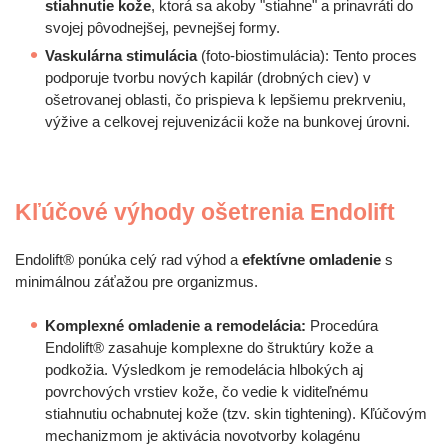
stiahnutie kože
, ktorá sa akoby "stiahne" a prinavráti do
svojej pôvodnejšej, pevnejšej formy.
Vaskulárna stimulácia
(foto-biostimulácia): Tento proces
podporuje tvorbu nových kapilár (drobných ciev) v
ošetrovanej oblasti, čo prispieva k lepšiemu prekrveniu,
výžive a celkovej rejuvenizácii kože na bunkovej úrovni.
Kľúčové výhody ošetrenia Endolift
Endolift® ponúka celý rad výhod a
efektívne omladenie
s
minimálnou záťažou pre organizmus.
Komplexné omladenie a remodelácia:
Procedúra
Endolift® zasahuje komplexne do štruktúry kože a
podkožia. Výsledkom je remodelácia hlbokých aj
povrchových vrstiev kože, čo vedie k viditeľnému
stiahnutiu ochabnutej kože (tzv. skin tightening). Kľúčovým
mechanizmom je aktivácia novotvorby kolagénu