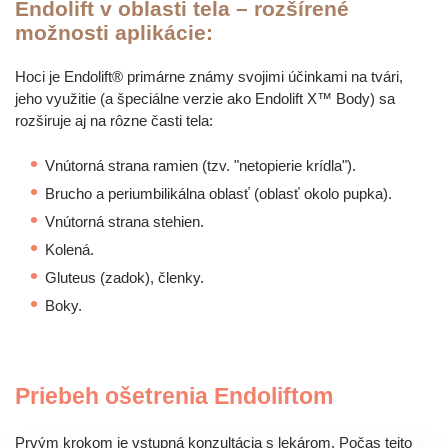
Endolift v oblasti tela – rozšírené
možnosti aplikácie:
Hoci je Endolift® primárne známy svojimi účinkami na tvári,
jeho využitie (a špeciálne verzie ako Endolift X™ Body) sa
rozširuje aj na rôzne časti tela:
Vnútorná strana ramien (tzv. "netopierie krídla").
Brucho a periumbilikálna oblasť (oblasť okolo pupka).
Vnútorná strana stehien.
Kolená.
Gluteus (zadok), členky.
Boky.
Priebeh ošetrenia Endoliftom
Prvým krokom je vstupná konzultácia s lekárom. Počas tejto