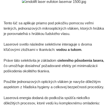
Tento lúč sa aplikuje priamo pod pokožku pomocou veľmi
tenkých, jednorazových mikrooptických vlákien, ktorých hrúbka
je porovnateľná s hrúbkou ľudského vlasu.
Laserové svetlo následne selektívne interaguje s dvoma
kľúčovými zložkami v tkanivách:
vodou a tukom
.
Práve táto selektivita je základom
cieleného pôsobenia lasera
,
čo umožňuje dosiahnuť požadované efekty pri minimalizácii
poškodenia okolitého tkaniva.
Použitie jednorazových optických vlákien je navyše dôležitým
aspektom z hľadiska hygieny a celkovej bezpečnosti procedúry.
Laserová energia dodaná do podkožia spúšťa niekoľko
dôležitých procesov, ktoré vedú ku komplexnému omladeniu: