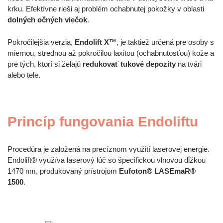
krku. Efektívne rieši aj problém ochabnutej pokožky v oblasti
dolných očných viečok
.
Pokročilejšia verzia,
Endolift X™
, je taktiež určená pre osoby s
miernou, strednou až pokročilou laxitou (ochabnutosťou) kože a
pre tých, ktorí si želajú
redukovať tukové depozity
na tvári
alebo tele.
Princíp fungovania Endoliftu
Procedúra je založená na precíznom využití laserovej energie.
Endolift® využíva laserový lúč so špecifickou vlnovou dĺžkou
1470 nm, produkovaný prístrojom
Eufoton® LASEmaR®
1500
.