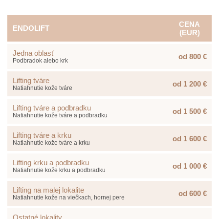
CENA
ENDOLIFT
(EUR)
Jedna oblasť
od 800 €
Podbradok alebo krk
Lifting tváre
od 1 200 €
Natiahnutie kože tváre
Lifting tváre a podbradku
od 1 500 €
Natiahnutie kože tváre a podbradku
Lifting tváre a krku
od 1 600 €
Natiahnutie kože tváre a krku
Lifting krku a podbradku
od 1 000 €
Natiahnutie kože krku a podbradku
Lifting na malej lokalite
od 600 €
Natiahnutie kože na viečkach, hornej pere
Ostatné lokality