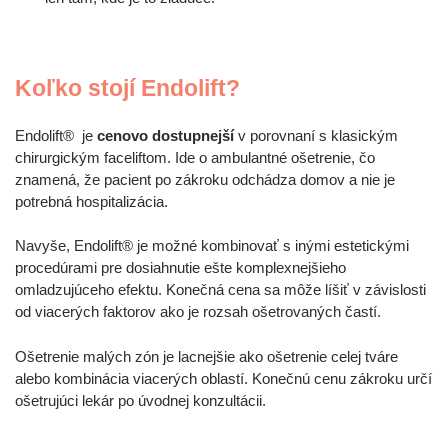
Koľko stojí Endolift?
Endolift® je
cenovo dostupnejší
v porovnaní s klasickým
chirurgickým faceliftom. Ide o ambulantné ošetrenie, čo
znamená, že pacient po zákroku odchádza domov a nie je
potrebná hospitalizácia.
Navyše, Endolift® je možné kombinovať s inými estetickými
procedúrami pre dosiahnutie ešte komplexnejšieho
omladzujúceho efektu. Konečná cena sa môže líšiť v závislosti
od viacerých faktorov ako je rozsah ošetrovaných častí.
Ošetrenie malých zón je lacnejšie ako ošetrenie celej tváre
alebo kombinácia viacerých oblastí. Konečnú cenu zákroku určí
ošetrujúci lekár po úvodnej konzultácii.