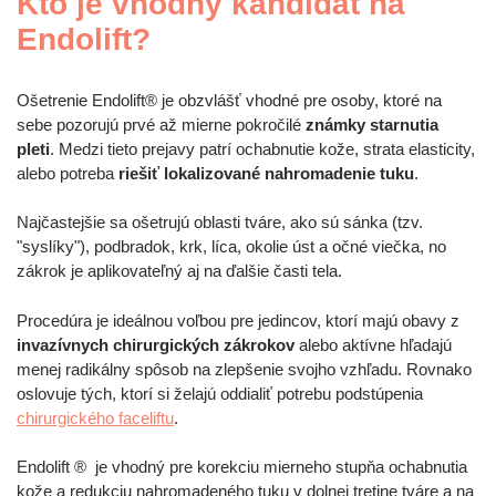
Kto je vhodný kandidát na
Endolift?
Ošetrenie Endolift® je obzvlášť vhodné pre osoby, ktoré na
sebe pozorujú prvé až mierne pokročilé
známky starnutia
pleti
. Medzi tieto prejavy patrí ochabnutie kože, strata elasticity,
alebo potreba
riešiť lokalizované nahromadenie tuku
.
Najčastejšie sa ošetrujú oblasti tváre, ako sú sánka (tzv.
"syslíky"), podbradok, krk, líca, okolie úst a očné viečka, no
zákrok je aplikovateľný aj na ďalšie časti tela.
Procedúra je ideálnou voľbou pre jedincov, ktorí majú obavy z
invazívnych chirurgických zákrokov
alebo aktívne hľadajú
menej radikálny spôsob na zlepšenie svojho vzhľadu. Rovnako
oslovuje tých, ktorí si želajú oddialiť potrebu podstúpenia
chirurgického faceliftu
.
Endolift ® je vhodný pre korekciu mierneho stupňa ochabnutia
kože a redukciu nahromadeného tuku v dolnej tretine tváre a na