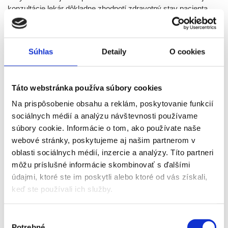
konzultácie lekár dôkladne zhodnotí zdravotný stav pacienta,
zisťuje anamnézu, informuje sa o predchádzajúcich
estetických ošetreniach
a liekoch. Dôležitou súčasťou je
diskusia o očakávaniach klienta.
Súhlas
Detaily
O cookies
Lekár podrobne objasní priebeh samotnej terapie, potenciálne
riziká a očakávané výsledky. Súčasťou prípravy je aj
fotodokumentácia, podpísanie informovaného súhlasu a
Táto webstránka používa súbory cookies
poskytnutie detailných inštrukcií. Bezprostredne pred
Na prispôsobenie obsahu a reklám, poskytovanie funkcií
samotným ošetrením sa daná lokalita na koži dôkladne
sociálnych médií a analýzu návštevnosti používame
vydezinfikuje.
súbory cookie. Informácie o tom, ako používate naše
webové stránky, poskytujeme aj našim partnerom v
Ošetrenie Endoliftom®
sa vykonáva
ambulantne
. Na
oblasti sociálnych médií, inzercie a analýzy. Títo partneri
zabezpečenie bezbolestnosti alebo maximálneho komfortu
môžu príslušné informácie skombinovať s ďalšími
pacienta sa pred zákrokom aplikuje lokálna anestézia. Pacient
údajmi, ktoré ste im poskytli alebo ktoré od vás získali,
počas procedúry necíti bolesť.
keď ste používali ich služby.
Po znecitlivení ošetrovanej oblasti lekár zavedie do podkožia
špeciálne, veľmi tenké
jednorazové nanooptické vlákno
Výber
Eufoton® FTF
.
Potrebné