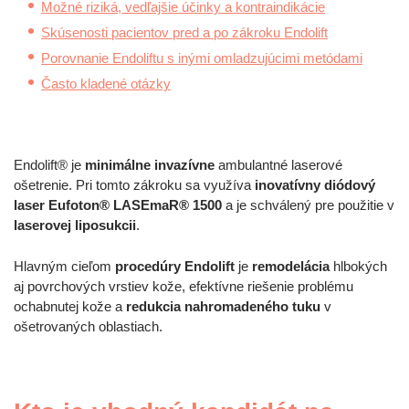
Možné riziká, vedľajšie účinky a kontraindikácie
Skúsenosti pacientov pred a po zákroku Endolift
Porovnanie Endoliftu s inými omladzujúcimi metódami
Často kladené otázky
Endolift® je
minimálne invazívne
ambulantné laserové
ošetrenie. Pri tomto zákroku sa využíva
inovatívny diódový
laser Eufoton® LASEmaR® 1500
a je schválený pre použitie v
laserovej liposukcii
.
Hlavným cieľom
procedúry Endolift
je
remodelácia
hlbokých
aj povrchových vrstiev kože, efektívne riešenie problému
ochabnutej kože a
redukcia nahromadeného tuku
v
ošetrovaných oblastiach.