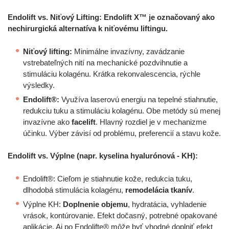
Endolift vs. Niťový Lifting: Endolift X™ je označovaný ako
nechirurgická alternatíva k niťovému liftingu.
Niťový lifting:
Minimálne invazívny, zavádzanie
vstrebateľných nití na mechanické pozdvihnutie a
stimuláciu kolagénu. Krátka rekonvalescencia, rýchle
výsledky.
Endolift®:
Využíva laserovú energiu na tepelné stiahnutie,
redukciu tuku a stimuláciu kolagénu. Obe metódy sú menej
invazívne ako
facelift
. Hlavný rozdiel je v mechanizme
účinku. Výber závisí od problému, preferencií a stavu kože.
Endolift vs. Výplne (napr. kyselina hyalurónová - KH):
Endolift®: Cieľom je stiahnutie kože, redukcia tuku,
dlhodobá stimulácia kolagénu,
remodelácia tkanív
.
Výplne KH:
Doplnenie objemu
, hydratácia, vyhladenie
vrások, kontúrovanie. Efekt dočasný, potrebné opakované
aplikácie. Aj po Endolifte® môže byť vhodné doplniť efekt