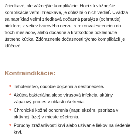
Zriedkavé, ale vážnejšie komplikácie: Hoci sú vážnejšie
komplikácie veľmi zriedkavé, je dôležité o nich vedieť. Uvádza
sa napríklad veľmi zriedkavá dočasná paralýza (ochrnutie)
niektorej z vetiev tvárového nervu, s rekonvalescenciou do
troch mesiacov, alebo dočasné a krátkodobé poklesnutie
ústneho kútika. Zdôraznenie dočasnosti týchto komplikácií je
kľúčové.
Kontraindikácie:
Tehotenstvo, obdobie dojčenia a šestonedelie.
Akútna bakteriálna alebo vírusová infekcia, akútny
zápalový proces v oblasti ošetrenia.
Chronické kožné ochorenia (napr. ekzém, psoriáza v
aktívnej fáze) v mieste ošetrenia.
Poruchy zrážanlivosti krvi alebo užívanie liekov na riedenie
krvi.