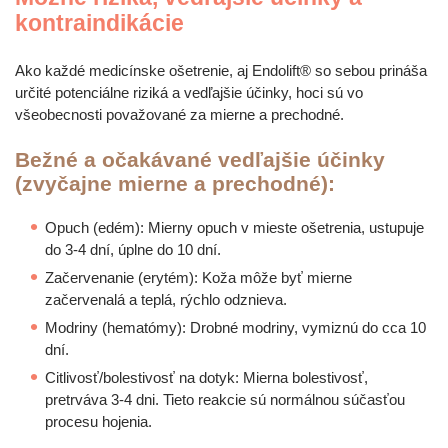
kontraindikácie
Ako každé medicínske ošetrenie, aj Endolift® so sebou prináša
určité potenciálne riziká a vedľajšie účinky, hoci sú vo
všeobecnosti považované za mierne a prechodné.
Bežné a očakávané vedľajšie účinky
(zvyčajne mierne a prechodné):
Opuch (edém): Mierny opuch v mieste ošetrenia, ustupuje
do 3-4 dní, úplne do 10 dní.
Začervenanie (erytém): Koža môže byť mierne
začervenalá a teplá, rýchlo odznieva.
Modriny (hematómy): Drobné modriny, vymiznú do cca 10
dní.
Citlivosť/bolestivosť na dotyk: Mierna bolestivosť,
pretrváva 3-4 dni. Tieto reakcie sú normálnou súčasťou
procesu hojenia.