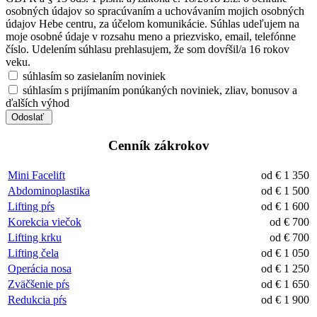
osobných údajov so spracúvaním a uchovávaním mojich osobných
údajov Hebe centru, za účelom komunikácie. Súhlas udeľujem na
moje osobné údaje v rozsahu meno a priezvisko, email, telefónne
číslo. Udelením súhlasu prehlasujem, že som dovŕšil/a 16 rokov
veku.
súhlasím so zasielaním noviniek
súhlasím s prijímaním ponúkaných noviniek, zliav, bonusov a
ďalších výhod
Cenník zákrokov
Mini Facelift
od € 1 350
Abdominoplastika
od € 1 500
Lifting pŕs
od € 1 600
Korekcia viečok
od € 700
Lifting krku
od € 700
Lifting čela
od € 1 050
Operácia nosa
od € 1 250
Zväčšenie pŕs
od € 1 650
Redukcia pŕs
od € 1 900