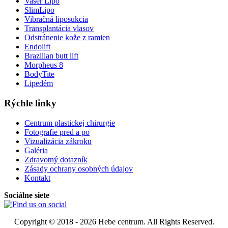
Vaser Lipo
SlimLipo
Vibračná liposukcia
Transplantácia vlasov
Odstránenie kože z ramien
Endolift
Brazilian butt lift
Morpheus 8
BodyTite
Lipedém
Rýchle linky
Centrum plastickej chirurgie
Fotografie pred a po
Vizualizácia zákroku
Galéria
Zdravotný dotazník
Zásady ochrany osobných údajov
Kontakt
Sociálne siete
Copyright © 2018 - 2026 Hebe centrum. All Rights Reserved.