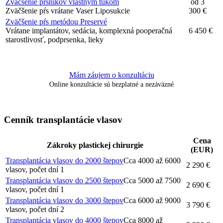
Zväčšenie prsníkov vlastným tukom
od 3
Zväčšenie pŕs vrátane Vaser Liposukcie
300 €
Zväčšenie pŕs metódou Preservé
Vrátane implantátov, sedácia, komplexná pooperačná
6 450 €
starostlivosť, podprsenka, lieky
Mám záujem o konzultáciu
Online konzultácie sú bezplatné a nezáväzné
Cenník transplantácie vlasov
Cena
Zákroky plastickej chirurgie
(EUR)
Transplantácia vlasov do 2000 štepov
Cca 4000 až 6000
2 290 €
vlasov, počet dní 1
Transplantácia vlasov do 2500 štepov
Cca 5000 až 7500
2 690 €
vlasov, počet dní 1
Transplantácia vlasov do 3000 štepov
Cca 6000 až 9000
3 790 €
vlasov, počet dní 2
Transplantácia vlasov do 4000 štepov
Cca 8000 až