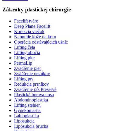
Zákroky plastickej chirurgie
Facelift tváre
Deep Plane Facelift
Korekcia viečok
Napnutie kože na krku
Operácia odstávajúcich ušníc
Lifting čela
Lifting obočia
Lifting pier
PermaLip
Zväčšenie pier
Zväčšenie prsníkov
Lifting pŕs
Redukcia prsníkov
Zväčšenie pŕs Preservé
Plastická úprava nosa
Abdominoplastika
Lifting stehien
Gynekomastia
Labioplastika
Liposukcia
Liposukcia brucha