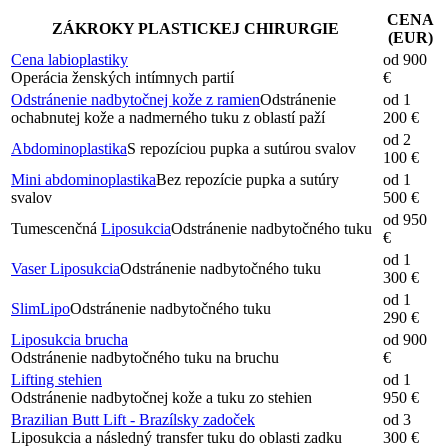
CENA
ZÁKROKY PLASTICKEJ CHIRURGIE
(EUR)
Cena labioplastiky
od 900
Operácia ženských intímnych partií
€
Odstránenie nadbytočnej kože z ramien
Odstránenie
od 1
ochabnutej kože a nadmerného tuku z oblastí paží
200 €
od 2
Abdominoplastika
S repozíciou pupka a sutúrou svalov
100 €
Mini abdominoplastika
Bez repozície pupka a sutúry
od 1
svalov
500 €
od 950
Tumescenčná
Liposukcia
Odstránenie nadbytočného tuku
€
od 1
Vaser Liposukcia
Odstránenie nadbytočného tuku
300 €
od 1
SlimLipo
Odstránenie nadbytočného tuku
290 €
Liposukcia brucha
od 900
Odstránenie nadbytočného tuku na bruchu
€
Lifting stehien
od 1
Odstránenie nadbytočnej kože a tuku zo stehien
950 €
Brazilian Butt Lift - Brazílsky zadoček
od 3
Liposukcia a následný transfer tuku do oblasti zadku
300 €