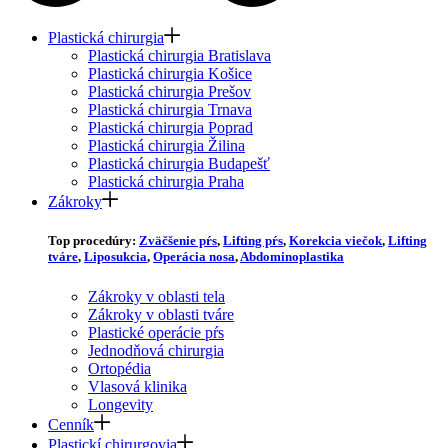
Plastická chirurgia
Plastická chirurgia Bratislava
Plastická chirurgia Košice
Plastická chirurgia Prešov
Plastická chirurgia Trnava
Plastická chirurgia Poprad
Plastická chirurgia Žilina
Plastická chirurgia Budapešť
Plastická chirurgia Praha
Zákroky
Top procedúry:
Zväčšenie pŕs
,
Lifting pŕs
,
Korekcia viečok
,
Lifting
tváre
,
Liposukcia
,
Operácia nosa
,
Abdominoplastika
Zákroky v oblasti tela
Zákroky v oblasti tváre
Plastické operácie pŕs
Jednodňová chirurgia
Ortopédia
Vlasová klinika
Longevity
Cenník
Plastickí chirurgovia