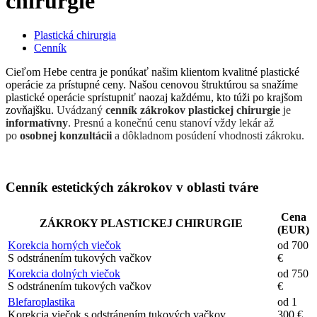
chirurgie
Plastická chirurgia
Cenník
Cieľom Hebe centra je ponúkať našim klientom kvalitné plastické
operácie za prístupné ceny. Našou cenovou štruktúrou sa snažíme
plastické operácie sprístupniť naozaj každému, kto túži po krajšom
zovňajšku.
Uvádzaný
cenník zákrokov plastickej chirurgie
je
informatívny
. Presnú a konečnú cenu stanoví vždy lekár až
po
osobnej konzultácii
a dôkladnom posúdení vhodnosti zákroku.
Cenník estetických zákrokov v oblasti tváre
Cena
ZÁKROKY PLASTICKEJ CHIRURGIE
(EUR)
Korekcia horných viečok
od 700
S odstránením tukových vačkov
€
Korekcia dolných viečok
od 750
S odstránením tukových vačkov
€
Blefaroplastika
od 1
Korekcia viečok s odstránením tukových vačkov
300 €