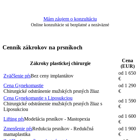
Mám záujem o konzultáciu
Online konzultácie sú bezplatné a nezáväzné
Cenník zákrokov na prsníkoch
Cena
Zákroky plastickej chirurgie
(EUR)
od 1 650
Zväčšenie pŕs
Bez ceny implantátov
€
Cena Gynekomastie
od 1 290
Chirurgické odstránenie mužských prsných žliaz
€
Cena Gynekomastie s Liposukciou
od 1 590
Chirurgické odstránenie mužských prsných žliaz s
€
Liposukciou
od 1 600
Lifting pŕs
Modelácia prsníkov - Mastopexia
€
Zmenšenie pŕs
Redukcia prsníkov - Redukčná
od 1 900
mamaplastika
€