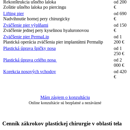
Rekonštrukcia ušného laloka
od 200
Zošitie ušného laloka po piercingu
€
Lifting pier
od 690
Nadvihnutie hornej pery chirurgicky
€
Zväčšenie pier výplňami
od 150
Zväčšenie jednej pery kyselinou hyaluronovou
€
Zväčšenie pier PermaLip
od 1
Plastická operácia zväčšenia pier implantátmi Permalip
200 €
Plastická úprava špičky nosa
od 1
250 €
Plastická úprava celého nosa
od 2
000 €
Korekcia nosových vchodov
od 420
€
Mám záujem o konzultáciu
Online konzultácie sú bezplatné a nezáväzné
Cenník zákrokov plastickej chirurgie v oblasti tela