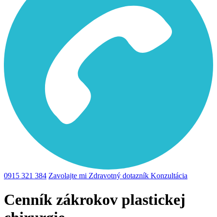
0915 321 384
Zavolajte mi
Zdravotný dotazník
Konzultácia
Cenník zákrokov plastickej