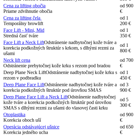
Cena za lifting obočia
od 900
Priame zdvihnutie obočia
€
Cena za lifting čela
od 1
Temporálny browlift
200 €
Face Lift - Mini, Mid
od 1
Stredná časť tváre
350 €
Face Lift a Neck Lift
Odstránenie nadbytočnej kože tváre a
od 1
korekcia podkožných štruktúr s krkom, s dlhými rezmi za
800 €
ušami
Neck lift cena
od 700
Odstránenie prebytočnej kože krku s rezom pod bradou
€
Deep Plane Neck Lift
Odstránenie nadbytočnej kože krku s
od 1
rezom v podbradku
450 €
Deep Plane Face Lift
Odstránenie nadbytočnej kože tváre a
od 3
korekcia podkožných štruktúr pod úrovňou SMAS
900 €
Deep Plane Face Lift a Neck Lift
Odstránenie nadbytočnej
od 5
kože tváre a korekcia podkožných štruktúr pod úrovňou
300 €
SMAS s dlhými rezmi za ušami do vlasovej časti krku
Ot
oplastika
od 900
Korekcia oboch uší
€
Operácia odstávajúcej ušnice
od 650
Korekcia jedného ucha
€