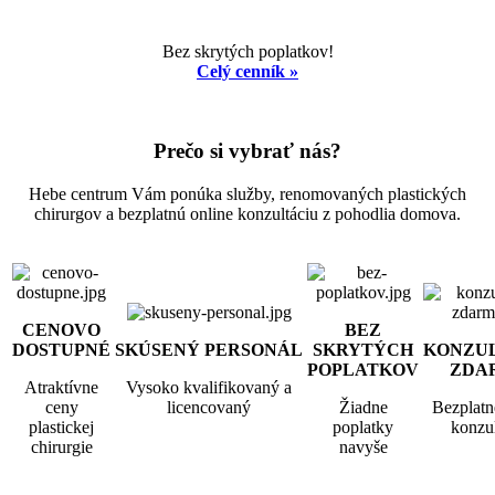
Bez skrytých poplatkov!
Celý cenník »
Prečo si vybrať nás?
Hebe centrum Vám ponúka služby, renomovaných plastických
chirurgov a bezplatnú online konzultáciu z pohodlia domova.
CENOVO
BEZ
DOSTUPNÉ
SKÚSENÝ PERSONÁL
SKRYTÝCH
KONZU
POPLATKOV
ZDA
Atraktívne
Vysoko kvalifikovaný a
ceny
licencovaný
Žiadne
Bezplatn
plastickej
poplatky
konzul
chirurgie
navyše