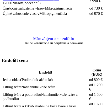
3 990 €
12000 vlasov, počet dní 2
Čiastočné zahustenie vlasov
Mikropigmentácia
od 730 €
Úplné zahustenie vlasov
Mikropigmentácia
od 970 €
Mám záujem o konzultáciu
Online konzultácie sú bezplatné a nezáväzné
Endolift cena
Cena
Endolift
(EUR)
Jedna oblasť
Podbradok alebo krk
od 800 €
od 1 200
Lifting tváre
Natiahnutie kože tváre
€
Lifting tváre a podbradku
Natiahnutie kože tváre a
od 1 500
podbradku
€
od 1 600
Lifting tváre a krku
Natiahnutie kože tváre a krku