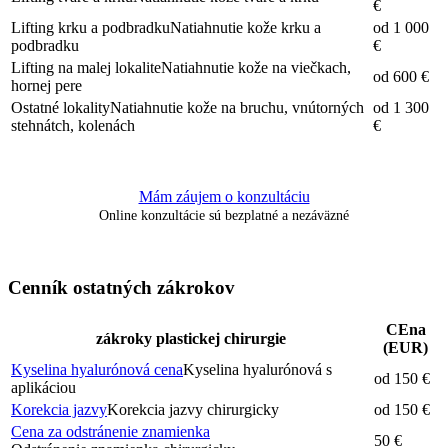
€
Lifting krku a podbradku
Natiahnutie kože krku a
od 1 000
podbradku
€
Lifting na malej lokalite
Natiahnutie kože na viečkach,
od 600 €
hornej pere
Ostatné lokality
Natiahnutie kože na bruchu, vnútorných
od 1 300
stehnátch, kolenách
€
Mám záujem o konzultáciu
Online konzultácie sú bezplatné a nezáväzné
Cenník ostatných zákrokov
CEna
zákroky plastickej chirurgie
(EUR)
Kyselina hyalurónová cena
Kyselina hyalurónová s
od 150 €
aplikáciou
Korekcia jazvy
Korekcia jazvy chirurgicky
od 150 €
Cena za odstránenie znamienka
50 €