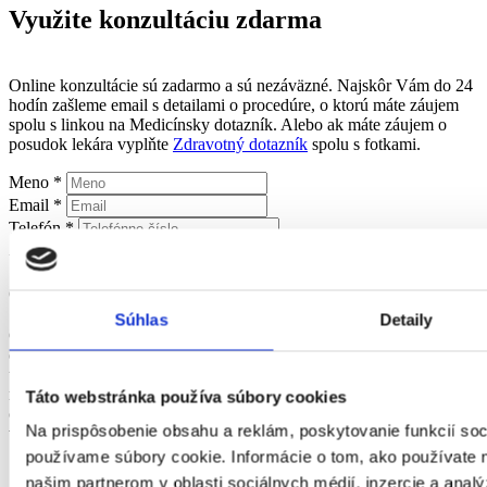
Využite konzultáciu zdarma
Online konzultácie sú zadarmo a sú nezáväzné. Najskôr Vám do 24
hodín zašleme email s detailami o procedúre, o ktorú máte záujem
spolu s linkou na Medicínsky dotazník. Alebo ak máte záujem o
posudok lekára vyplňte
Zdravotný dotazník
spolu s fotkami.
Meno
*
Email
*
Telefón
*
Zákrok
*
Otázky/Správa
*
Týmto udeľujem súhlas podľa Čl. 6 ods. 1 písm. f) Nariadenia
Súhlas
Detaily
GDPR a § 13 ods. 1 písm. a) zákona č. 18/2018 Z.z. o ochrane
osobných údajov so spracúvaním a uchovávaním mojich osobných
údajov Hebe centru, za účelom komunikácie. Súhlas udeľujem na
moje osobné údaje v rozsahu meno a priezvisko, email, telefónne
Táto webstránka používa súbory cookies
číslo. Udelením súhlasu prehlasujem, že som dovŕšil/a 16 rokov
Na prispôsobenie obsahu a reklám, poskytovanie funkcií soc
veku.
súhlasím so zasielaním noviniek
používame súbory cookie. Informácie o tom, ako používate 
súhlasím s prijímaním ponúkaných noviniek, zliav, bonusov a
našim partnerom v oblasti sociálnych médií, inzercie a analý