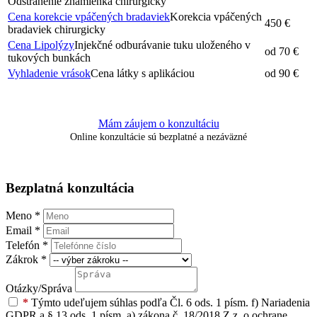
Odstránenie znamienka chirurgicky
Cena korekcie vpáčených bradaviek
Korekcia vpáčených
450 €
bradaviek chirurgicky
Cena Lipolýzy
Injekčné odburávanie tuku uloženého v
od 70 €
tukových bunkách
Vyhladenie vrások
Cena látky s aplikáciou
od 90 €
Mám záujem o konzultáciu
Online konzultácie sú bezplatné a nezáväzné
Bezplatná konzultácia
Meno
*
Email
*
Telefón
*
Zákrok
*
Otázky/Správa
*
Týmto udeľujem súhlas podľa Čl. 6 ods. 1 písm. f) Nariadenia
GDPR a § 13 ods. 1 písm. a) zákona č. 18/2018 Z.z. o ochrane