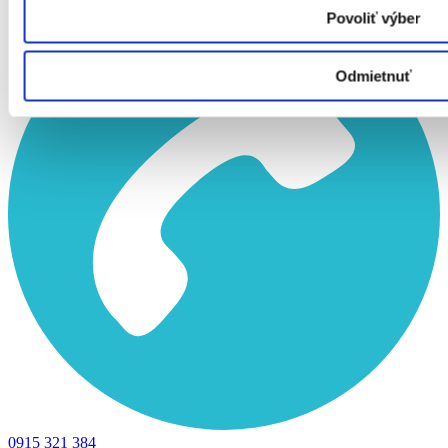
Povoliť výber
Odmietnuť
0915 321 384