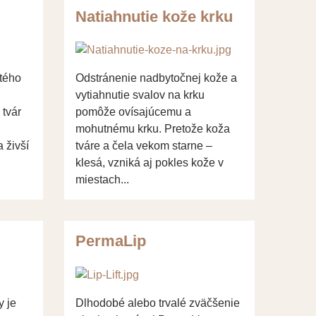
Natiahnutie kože krku
utého
Odstránenie nadbytočnej kože a
vytiahnutie svalov na krku
 tvár
pomôže ovísajúcemu a
mohutnému krku. Pretože koža
 živší
tváre a čela vekom starne –
klesá, vzniká aj pokles kože v
miestach...
PermaLip
y je
Dlhodobé alebo trvalé zväčšenie