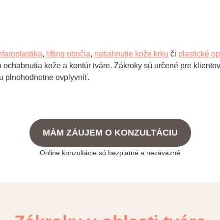
efaroplastika
,
lifting obočia
,
natiahnutie kože krku
či
plastické o
 ochabnutia kože a kontúr tváre. Zákroky sú určené pre klientov
 plnohodnotne ovplyvniť.
MÁM ZÁUJEM O KONZULTÁCIU
Online konzultácie sú bezplatné a nezáväzné