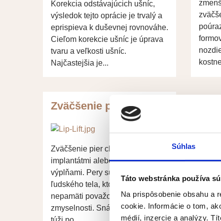
zmenše
Korekcia odstávajúcich ušníc,
zväčš
výsledok tejto oprácie je trvalý a
poúra
eprispieva k duševnej rovnováhe.
formov
Cieľom korekcie ušníc je úprava
nozdie
tvaru a veľkosti ušníc.
kostne
Najčastejšia je...
Zväčšenie pier
Súhlas
Zväčšenie pier chirurgicky,
implantátmi alebo dermálnymi
výplňami. Pery sú časťou
Táto webstránka používa sú
ľudského tela, ktoré sú od
Na prispôsobenie obsahu a r
nepamäti považované za symbol
cookie. Informácie o tom, ak
zmyselnosti. Snáď každá žena
médií, inzercie a analýzy. Tí
túži po...