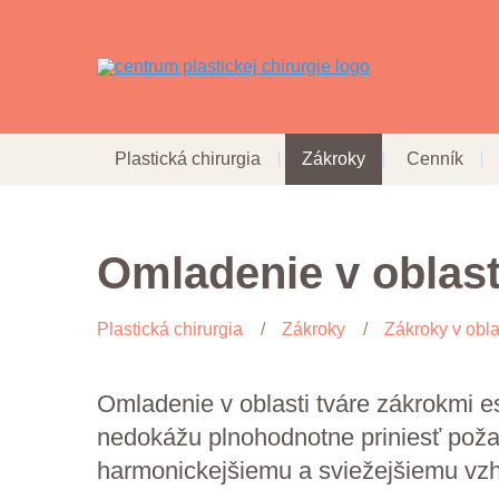
Plastická chirurgia
Zákroky
Cenník
Omladenie v oblast
Plastická chirurgia
Zákroky
Zákroky v obla
Omladenie v oblasti tváre zákrokmi es
nedokážu plnohodnotne priniesť požad
harmonickejšiemu a sviežejšiemu vzh