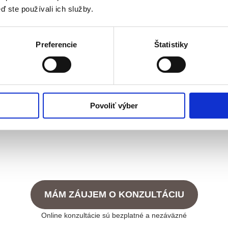
ď ste používali ich služby.
Preferencie
Štatistiky
ckej chirurgie
ané procedúri estetickej chirurgie. Vekom dochádza k prirodze
Povoliť výber
či únavný výraz očí.
ky nestačia a je potrebné pristúpiť k chirurgickým metódam, kto
MÁM ZÁUJEM O KONZULTÁCIU
Online konzultácie sú bezplatné a nezáväzné