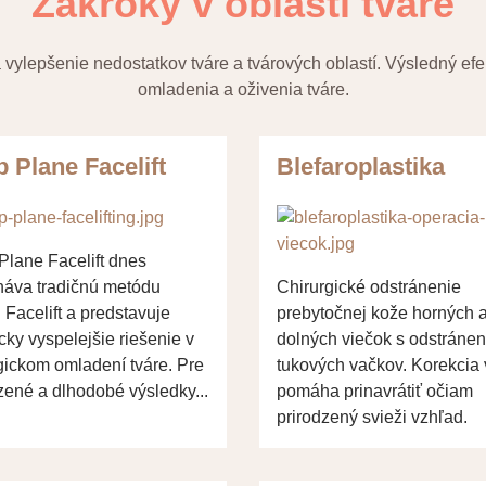
Zákroky v oblasti tváre
 vylepšenie nedostatkov tváre a tvárových oblastí. Výsledný efe
omladenia a oživenia tváre.
 Plane Facelift
Blefaroplastika
lane Facelift dnes
náva tradičnú metódu
Chirurgické odstránenie
acelift a predstavuje
prebytočnej kože horných 
cky vyspelejšie riešenie v
dolných viečok s odstráne
gickom omladení tváre. Pre
tukových vačkov. Korekcia 
zené a dlhodobé výsledky...
pomáha prinavrátiť očiam
prirodzený svieži vzhľad.