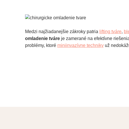
Medzi najžiadanejšie zákroky patria
lifting tváre
,
bl
omladenie tváre
je zamerané na efektívne riešenia
problémy, ktoré
miniinvazívne techniky
už nedokážu