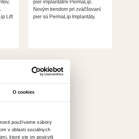
ntov,
pier implantátmi PermaLip.
.
Novým trendom pri zväčšovaní
p Lift
pier sú PermaLip Implantáty.
O cookies
vnosti používame súbory
om v oblasti sociálnych
mi, ktoré ste im poskytli