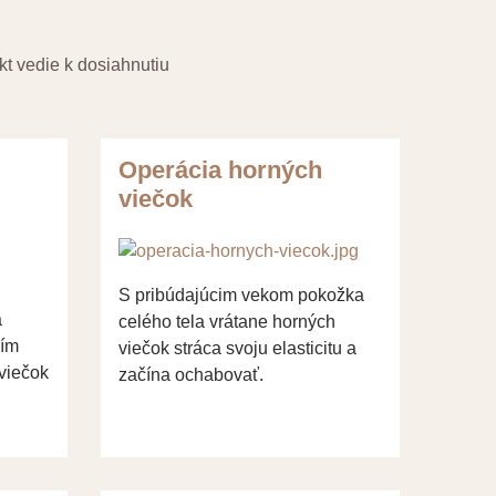
kt vedie k dosiahnutiu
Operácia horných
viečok
S pribúdajúcim vekom pokožka
a
celého tela vrátane horných
ním
viečok stráca svoju elasticitu a
viečok
začína ochabovať.