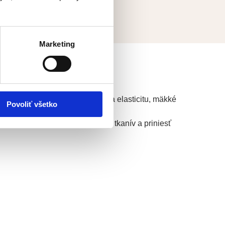
Marketing
ným zmenám, keď pokožka stráca elasticitu, mäkké
Povoliť všetko
ré dokážu obnoviť hlbšie vrstvy tkanív a priniesť