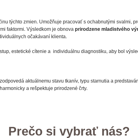
činu týchto zmien. Umožňuje pracovať s ochabnutými svalmi, pr
mi faktormi. Výsledkom je obnova
prirodzene mladistvého vý
dividuálnych očakávaní klienta.
stup, estetické cítenie a individuálnu diagnostiku, aby bol výs
 zodpovedá aktuálnemu stavu tkanív, typu starnutia a predstavám
 harmonicky a rešpektuje prirodzené črty.
Prečo si vybrať nás?