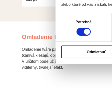
alebo ktoré od vás získali, ke
Výber
Potrebné
súhlasu
Omladenie tváre zákrokmi esteti
Omladenie tváre patrí medzi najčastejšie vyhľadáv
Odmietnuť
tkanivá klesajú, objavujú sa vrásky, pokles obočia 
V určitom bode už šetrné alebo miniinvazívne techni
viditeľný, trvalejší efekt.