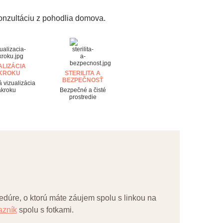
onzultáciu z pohodlia domova.
ALIZÁCIA
KROKU
STERILITA A
BEZPEČNOSŤ
 vizualizácia
ákroku
Bezpečné a čisté
prostredie
dúre, o ktorú máte záujem spolu s linkou na
azník
spolu s fotkami.