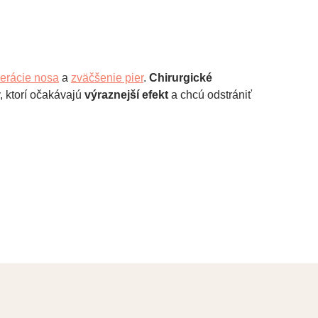
perácie nosa
a
zväčšenie pier
.
Chirurgické
, ktorí očakávajú
výraznejší efekt
a chcú odstrániť