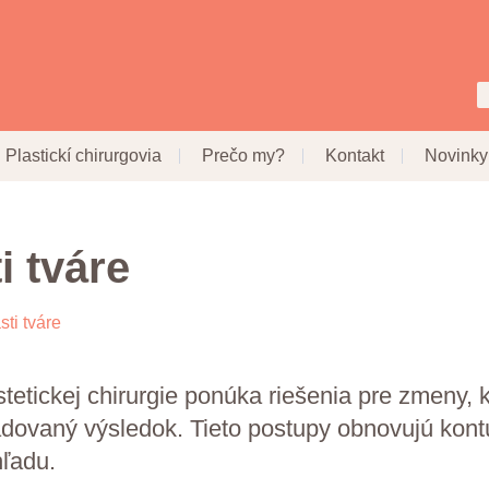
Plastickí chirurgovia
Prečo my?
Kontakt
Novinky
i tváre
sti tváre
tetickej chirurgie ponúka riešenia pre zmeny, 
ovaný výsledok. Tieto postupy obnovujú kontúr
ľadu.