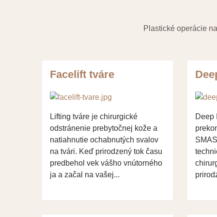
Plastické operácie na
Facelift tváre
Deep
Lifting tváre je chirurgické
Deep P
odstránenie prebytočnej kože a
preko
natiahnutie ochabnutých svalov
SMAS F
na tvári. Keď prirodzený tok času
techni
predbehol vek vášho vnútorného
chirur
ja a začal na vašej...
prirod