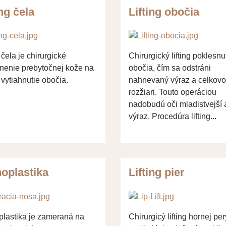
ing čela
Lifting obočia
g čela je chirurgické
Chirurgický lifting poklesn
nenie prebytočnej kože na
obočia, čím sa odstráni
 vytiahnutie obočia.
nahnevaný výraz a celkovo
rozžiari. Touto operáciou
nadobudú oči mladistvejší a
výraz. Procedúra lifting...
oplastika
Lifting pier
plastika je zameraná na
Chirurgicý lifting hornej per