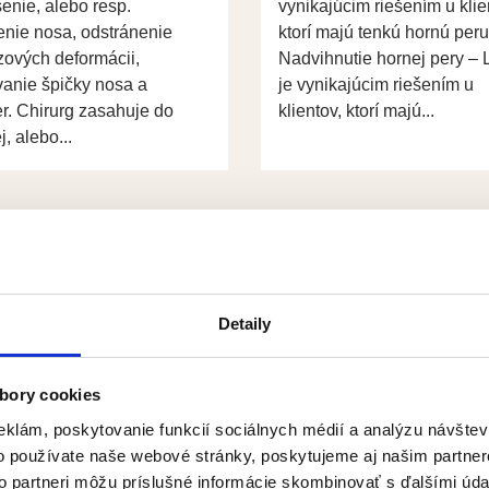
nie, alebo resp.
vynikajúcim riešením u klie
enie nosa, odstránenie
ktorí majú tenkú hornú peru
zových deformácii,
Nadvihnutie hornej pery – Li
anie špičky nosa a
je vynikajúcim riešením u
r. Chirurg zasahuje do
klientov, ktorí majú...
j, alebo...
Detaily
bory cookies
eklám, poskytovanie funkcií sociálnych médií a analýzu návšte
o používate naše webové stránky, poskytujeme aj našim partner
to partneri môžu príslušné informácie skombinovať s ďalšími údaj