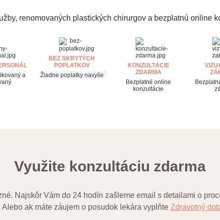
by, renomovaných plastických chirurgov a bezplatnú online k
BEZ SKRYTÝCH
ERSONÁL
POPLATKOV
KONZULTÁCIE
VIZU
ZDARMA
ZÁ
fikovaný a
Žiadne poplatky navyše
vaný
Bezplatné online
Bezplatná
konzultácie
z
Využite konzultáciu zdarma
né. Najskôr Vám do 24 hodín zašleme email s detailami o proce
. Alebo ak máte záujem o posudok lekára vyplňte
Zdravotný dot