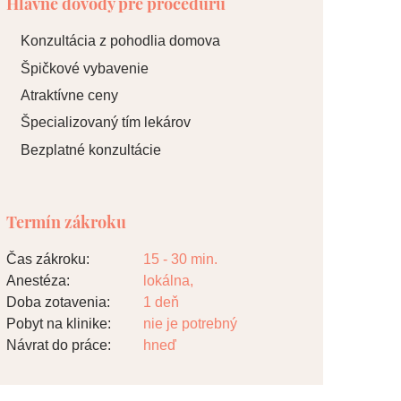
Hlavné dôvody pre procedúru
Konzultácia z pohodlia domova
Špičkové vybavenie
Atraktívne ceny
Špecializovaný tím lekárov
Bezplatné konzultácie
Termín zákroku
Čas zákroku:
15 - 30 min.
Anestéza:
lokálna,
Doba zotavenia:
1 deň
Pobyt na klinike:
nie je potrebný
Návrat do práce:
hneď