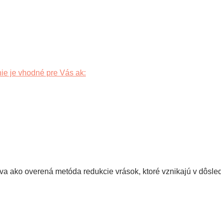
ie je vhodné pre Vás ak:
žíva ako overená metóda redukcie vrások, ktoré vznikajú v dôsle