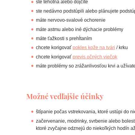
ste tehotná alebo dojčíte
ste nedávno podstúpili alebo plánujete podstúpi
máte nervovo-svalové ochorenie
máte astmu alebo iné dýchacie problémy
máte ťažkosti s prehĺtaním
chcete korigovať
pokles kože na tvári
/ krku
chcete korigovať
previs očných viečok
máte problémy so zrážanlivosťou krvi a užívat
Možné vedľajšie účinky
štípanie počas vstrekovania, ktoré ustúpi do n
začervenanie, modrinky, svrbenie alebo bolest
ktoré zvyčajne odznejú do niekoľkých hodín až