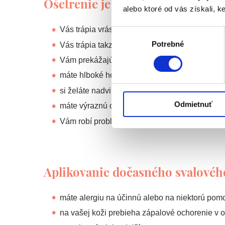
Ošetrenie je vhodným riešením p
alebo ktoré od vás získali, ke
Vás trápia vrásky a máte zachovanú dobrú ela
Výber
Potrebné
súhlasu
Vás trápia takzvané „vrásky hnevu” medzi obo
Vám prekážajú výrazné vejárovité vrásky pri v
máte hlboké horizontálne vrásky na čele
si želáte nadvihnúť poklesnuté kútiky úst
Odmietnuť
máte výraznú celulitídu na brade
Vám robí problém nadmerné potenie podpazuši
Aplikovanie dočasného svalového 
máte alergiu na účinnú alebo na niektorú pom
na vašej koži prebieha zápalové ochorenie v o