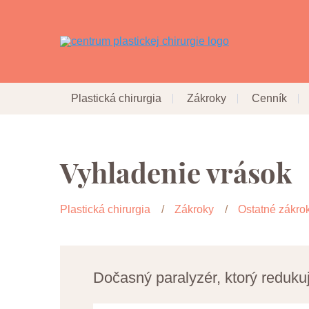
Plastická chirurgia
Zákroky
Cenník
Vyhladenie vrások
Plastická chirurgia
Zákroky
Ostatné zákro
Dočasný paralyzér, ktorý reduku