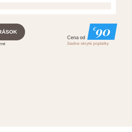
90
€
VRÁSOK
Cena od
žiadne skryté poplatky
zné