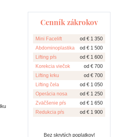
Cenník zákrokov
Mini Facelift
od € 1 350
Abdominoplastika
od € 1 500
Lifting pŕs
od € 1 600
Korekcia viečok
od € 700
Lifting krku
od € 700
Lifting čela
od € 1 050
Operácia nosa
od € 1 250
Zväčšenie pŕs
od € 1 650
dku
Redukcia pŕs
od € 1 900
Bez skrytých poplatkov!