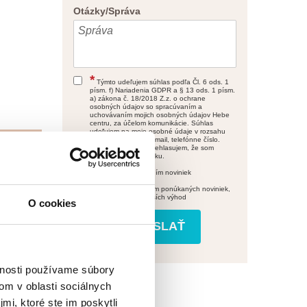
Otázky/Správa
*
Týmto udeľujem súhlas podľa Čl. 6 ods. 1
písm. f) Nariadenia GDPR a § 13 ods. 1 písm.
a) zákona č. 18/2018 Z.z. o ochrane
osobných údajov so spracúvaním a
uchovávaním mojich osobných údajov Hebe
centru, za účelom komunikácie. Súhlas
udeľujem na moje osobné údaje v rozsahu
meno a priezvisko, email, telefónne číslo.
CENA
Udelením súhlasu prehlasujem, že som
(EUR)
dovŕšil/a 16 rokov veku.
súhlasím so zasielaním noviniek
Súhlasím s prijímaním ponúkaných noviniek,
od 90 €
zliav, bonusov a ďalších výhod
O cookies
vnosti používame súbory
om v oblasti sociálnych
mi, ktoré ste im poskytli