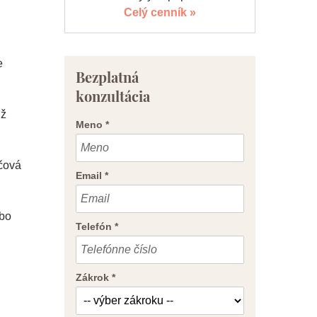
Celý cenník »
e
Bezplatná
konzultácia
už
Meno
*
nčová
Email
*
ebo
Telefón
*
Zákrok
*