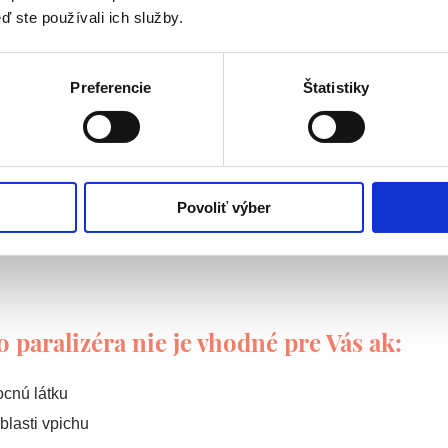
re Vás ak:
ď ste používali ich služby.
sticitu kože bez kožného previsu
Preferencie
Štatistiky
čím
onkajšom kútiku očí
Povoliť výber
a, chodidiel alebo dlaní
paralizéra nie je vhodné pre Vás ak:
ocnú látku
blasti vpichu