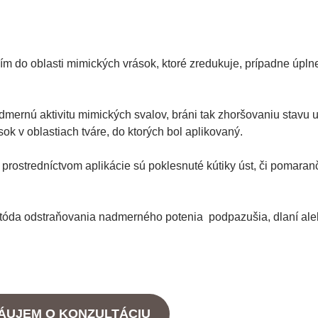
ím do oblasti mimických vrások, ktoré zredukuje, prípadne úpln
mernú aktivitu mimických svalov, bráni tak zhoršovaniu stavu 
ok v oblastiach tváre, do ktorých bol aplikovaný.
 prostredníctvom aplikácie sú poklesnuté kútiky úst, či pomara
metóda odstraňovania nadmerného potenia podpazušia, dlaní al
ÁUJEM O KONZULTÁCIU