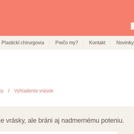
Plastickí chirurgovia
Prečo my?
Kontakt
Novinky
ky
Vyhladenie vrások
je vrásky, ale bráni aj nadmernému poteniu.