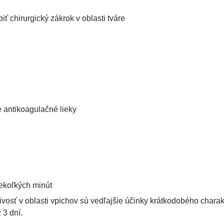
ť chirurgický zákrok v oblasti tváre
e antikoagulačné lieky
iekoľkých minút
ivosť v oblasti vpichov sú vedľajšie účinky krátkodobého charak
 3 dní.