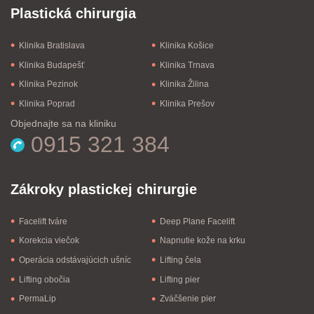
Plastická chirurgia
Klinika Bratislava
Klinika Košice
Klinika Budapešť
Klinika Trnava
Klinika Pezinok
Klinika Žilina
Klinika Poprad
Klinika Prešov
Objednajte sa na kliniku
0915 321 384
Zákroky plastickej chirurgie
Facelift tváre
Deep Plane Facelift
Korekcia viečok
Napnutie kože na krku
Operácia odstávajúcich ušníc
Lifting čela
Lifting obočia
Lifting pier
PermaLip
Zväčšenie pier