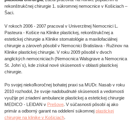
rekonštrukčnej chirurgie 1. súkromnej nemocnice v Košiciach –
Šaci.
V rokoch 2006 - 2007 pracoval v Univerzitnej Nemocnici L.
Pasteura - Košice na Klinike plastickej, rekonštrukčnej a
estetickej chirurgie a Klinike stomatológie a maxilofaciálnej
chirurgie a zároveň pôsobil v Nemocnici Bratislava - Ružinov na
Klinike plastickej chirurgie. V roku 2009 pôsobil v dvoch
anglických nemocniciach (Nemocnica Walsgrave a Nemocnica
St. John´s), kde získal nové skúsenosti v oblasti plastickej
chirurgie.
Po svojej niekoľkoročnej bohatej praxi sa MUDr. Nasab v roku
2010 rozhodol, že svoje nadobudnuté skúsenosti a vedomosti
využije pri zriadení ambulancie plastickej a estetickej chirurgie
MEDICO - LEIDAN v
Prešove
. V súčasnosti pôsobí aj ako
primár a odborný garant na oddelení súkomnej
plastickej
chirurgie na klinike v Košiciach
.