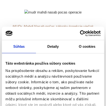
MUDr. Mahdi Nasab počas zákroku korekcie viečok
Súhlas
Detaily
O cookies
MÁM ZÁUJEM O KONZULTÁCIU
Online konzultácie sú bezplatné a nezáväzné
Táto webstránka používa súbory cookies
Na prispôsobenie obsahu a reklám, poskytovanie funkcií
sociálnych médií a analýzu návštevnosti používame
Mudr Mahdi Nasab je členom:
súbory cookie. Informácie o tom, ako používate naše
webové stránky, poskytujeme aj našim partnerom v
Slovenskej lekárskej spoločnosti sekcie plastickej a
oblasti sociálnych médií, inzercie a analýzy. Títo partneri
estetickej chirurgie
môžu príslušné informácie skombinovať s ďalšími
údajmi, ktoré ste im poskytli alebo ktoré od vás získali,
člen ESPRAS a ISPRAS