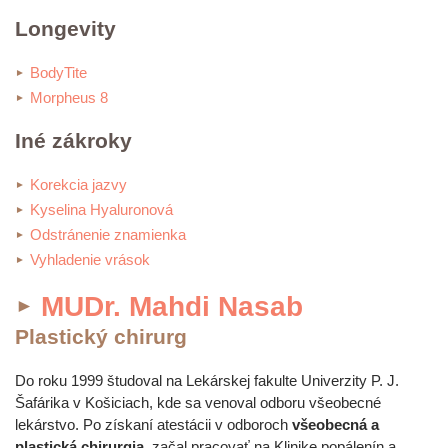
Longevity
BodyTite
Morpheus 8
Iné zákroky
Korekcia jazvy
Kyselina Hyaluronová
Odstránenie znamienka
Vyhladenie vrások
MUDr. Mahdi Nasab
Plastický chirurg
Do roku 1999 študoval na Lekárskej fakulte Univerzity P. J.
Šafárika v Košiciach, kde sa venoval odboru všeobecné
lekárstvo. Po získaní atestácii v odboroch
všeobecná a
plastická chirurgia
, začal pracovať na Klinike popálenín a