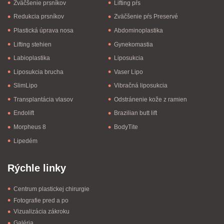
Zväčšenie prsníkov
Lifting pŕs
Redukcia prsníkov
Zväčšenie pŕs Preservé
Plastická úprava nosa
Abdominoplastika
Lifting stehien
Gynekomastia
Labioplastika
Liposukcia
Liposukcia brucha
Vaser Lipo
SlimLipo
Vibračná liposukcia
Transplantácia vlasov
Odstránenie kože z ramien
Endolift
Brazilian butt lift
Morpheus 8
BodyTite
Lipedém
Rýchle linky
Centrum plastickej chirurgie
Fotografie pred a po
Vizualizácia zákroku
Galéria