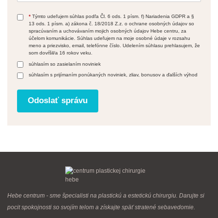
*
Týmto udeľujem súhlas podľa Čl. 6 ods. 1 písm. f) Nariadenia GDPR a §
13 ods. 1 písm. a) zákona č. 18/2018 Z.z. o ochrane osobných údajov so
spracúvaním a uchovávaním mojich osobných údajov Hebe centru, za
účelom komunikácie. Súhlas udeľujem na moje osobné údaje v rozsahu
meno a priezvisko, email, telefónne číslo. Udelením súhlasu prehlasujem, že
som dovŕšil/a 16 rokov veku.
súhlasím so zasielaním noviniek
súhlasím s prijímaním ponúkaných noviniek, zliav, bonusov a ďalších výhod
Hebe centrum - sme špecialisti na plastickú a estetickú chirurgiu. Darujte si
pocit spokojnosti so svojím telom a získajte späť stratené sebavedomie.