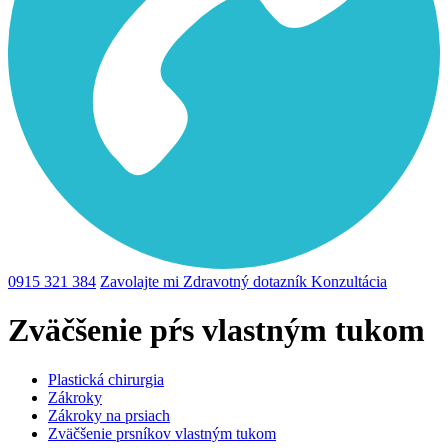
0915 321 384
Zavolajte mi
Zdravotný dotazník
Konzultácia
Zväčšenie pŕs vlastným tukom
Plastická chirurgia
Zákroky
Zákroky na prsiach
Zväčšenie prsníkov vlastným tukom