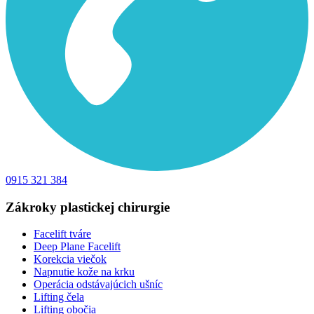
0915 321 384
Zákroky plastickej chirurgie
Facelift tváre
Deep Plane Facelift
Korekcia viečok
Napnutie kože na krku
Operácia odstávajúcich ušníc
Lifting čela
Lifting obočia