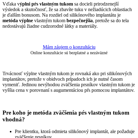
Vďaka v
ýplni pŕs vlastným tukom
sa docieli prirodzenejší
výsledok a skutočnosť, že sa zbavíte tuku v nežiadúcich oblastiach
je ďalším bonusom. Na rozdiel od silikónového implantátu je
metóda výplne
vlastným tukom
bezpečnejšia
, pretože sa do tela
nedostávajú žiadne cudzorodné látky a materiály.
Mám záujem o konzultáciu
Online konzultácie sú bezplatné a nezáväzné
Trvácnosť výplne vlastným tukom je rovnaká ako pri silikónových
implantátov, pretože v obidvoch prípadoch ich je nutné časom
vymeniť. Jedinou nevýhodou zväčšenia prsníkov vlastným tukom je
vyššia cena v porovnaní s augumentáciou pŕs pomocou implantátov.
Pre koho je metóda zväčšenia pŕs vlastným tukom
vhodná?
Pre klientku, ktorá odmieta silikónový implantát, ale požaduje
zväčšenie prsníkov.