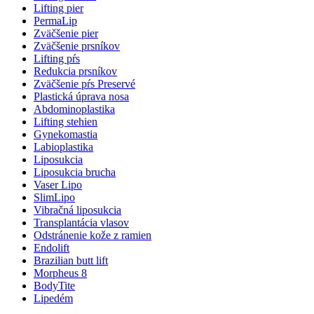
Lifting pier
PermaLip
Zväčšenie pier
Zväčšenie prsníkov
Lifting pŕs
Redukcia prsníkov
Zväčšenie pŕs Preservé
Plastická úprava nosa
Abdominoplastika
Lifting stehien
Gynekomastia
Labioplastika
Liposukcia
Liposukcia brucha
Vaser Lipo
SlimLipo
Vibračná liposukcia
Transplantácia vlasov
Odstránenie kože z ramien
Endolift
Brazilian butt lift
Morpheus 8
BodyTite
Lipedém