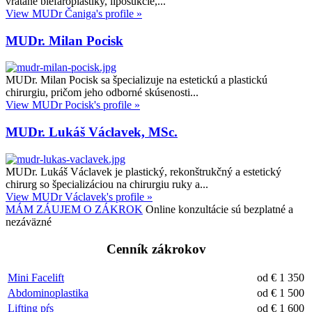
vrátane blefaroplastiky, liposukcie,...
View MUDr Čaniga's profile »
MUDr. Milan Pocisk
MUDr. Milan Pocisk sa špecializuje na estetickú a plastickú
chirurgiu, pričom jeho odborné skúsenosti...
View MUDr Pocisk's profile »
MUDr. Lukáš Václavek, MSc.
MUDr. Lukáš Václavek je plastický, rekonštrukčný a estetický
chirurg so špecializáciou na chirurgiu ruky a...
View MUDr Václavek's profile »
MÁM ZÁUJEM O ZÁKROK
Online konzultácie sú bezplatné a
nezáväzné
Cenník zákrokov
Mini Facelift
od € 1 350
Abdominoplastika
od € 1 500
Lifting pŕs
od € 1 600