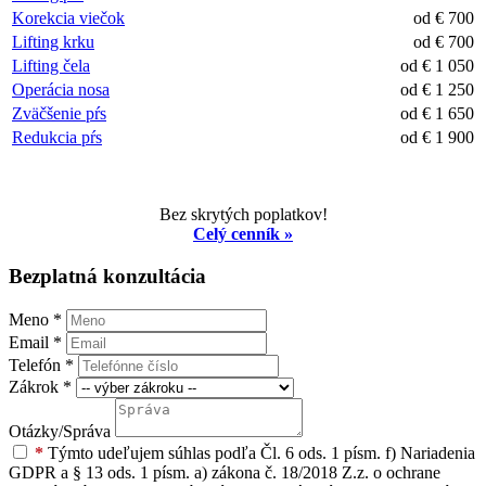
Korekcia viečok
od € 700
Lifting krku
od € 700
Lifting čela
od € 1 050
Operácia nosa
od € 1 250
Zväčšenie pŕs
od € 1 650
Redukcia pŕs
od € 1 900
Bez skrytých poplatkov!
Celý cenník »
Bezplatná konzultácia
Meno
*
Email
*
Telefón
*
Zákrok
*
Otázky/Správa
*
Týmto udeľujem súhlas podľa Čl. 6 ods. 1 písm. f) Nariadenia
GDPR a § 13 ods. 1 písm. a) zákona č. 18/2018 Z.z. o ochrane