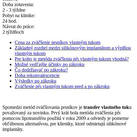
Doba zotavenia:
2 - 3 týždne
Pobyt na klinike:
24 hod.
Návrat do práce:
2 týždňoch
Cena za zväčšenie prsníkov vlastným tukom
Základný rozdiel medzi silikónovým implantátom a výplňou
vlastným tukom
Pre koho je metóda zväčšenia pŕs vlastným tukom vhodná?
Možné vedľajšie účinky po zákroku
Čo dodržiavať po zákroku?
Doba rekonvalescencie
Výsledky po zákroku
Zväčšenie pŕs vlastným tukom pred a po zákroku
Spomedzi metód zväčšovania prsníkov je
transfer vlastného tuk
u
považovaný za novinku. Prvý krát bola metóda zväčšenia pŕs
pomocou lipotransféru použitá v roku 2009 a odvtedy je pomerne
obľúbenou alternatívou, pre klientky, ktoré odmietajú silikónové
implantáty.