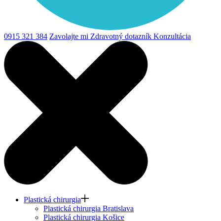
0915 321 384
Zavolajte mi
Zdravotný dotazník
Konzultácia
Plastická chirurgia
Plastická chirurgia Bratislava
Plastická chirurgia Košice