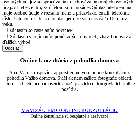
osobných údajov so spracúvaním a uchovávaním mojich osobných
údajov Hebe centru, za účelom komunikácie. Súhlas udeľujem na
moje osobné údaje v rozsahu meno a priezvisko, email, telefónne
číslo. Udelením súhlasu prehlasujem, že som dovŕšil/a 16 rokov
veku.
súhlasím so zasielaním noviniek
Súhlasím s prijímaním ponúkaných noviniek, zliav, bonusov a
ďalších výhod
Online konzultácia z pohodlia domova
Sme Vám k dispozícii aj prostredníctvom online konzultácii z
pohodlia Vášho domova. Stačí ak nám zašlete fotografie oblastí,
ktoré si chcete nechať ošetriť a naši plastickí chirurgovia ich online
posúdia.
MÁM ZÁUJEM O ONLINE KONZULTÁCIU
Online konzultácie sú bezplatné a nezáväzné