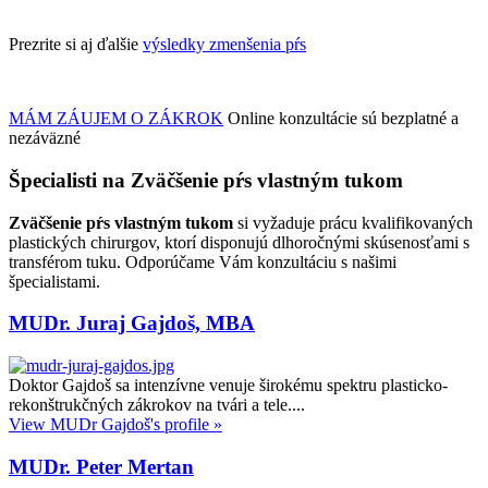
Prezrite si aj ďalšie
výsledky zmenšenia pŕs
MÁM ZÁUJEM O ZÁKROK
Online konzultácie sú bezplatné a
nezáväzné
Špecialisti na Zväčšenie pŕs vlastným tukom
Zväčšenie pŕs vlastným tukom
si vyžaduje prácu kvalifikovaných
plastických chirurgov, ktorí disponujú dlhoročnými skúsenosťami s
transférom tuku. Odporúčame Vám konzultáciu s našimi
špecialistami.
MUDr. Juraj Gajdoš, MBA
Doktor Gajdoš sa intenzívne venuje širokému spektru plasticko-
rekonštrukčných zákrokov na tvári a tele....
View MUDr Gajdoš's profile »
MUDr. Peter Mertan