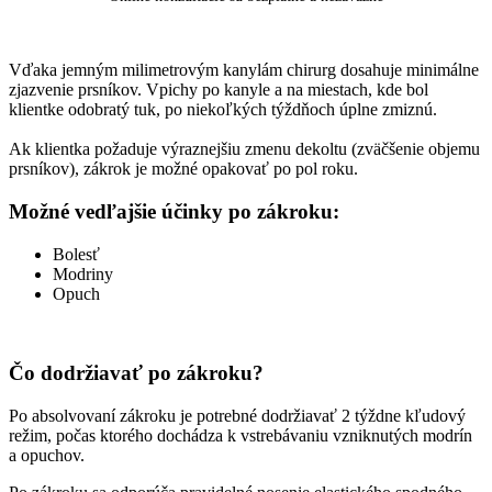
Vďaka jemným milimetrovým kanylám chirurg dosahuje minimálne
zjazvenie prsníkov. Vpichy po kanyle a na miestach, kde bol
klientke odobratý tuk, po niekoľkých týždňoch úplne zmiznú.
Ak klientka požaduje výraznejšiu zmenu dekoltu (zväčšenie objemu
prsníkov), zákrok je možné opakovať po pol roku.
Možné vedľajšie účinky po zákroku:
Bolesť
Modriny
Opuch
Čo dodržiavať po zákroku?
Po absolvovaní zákroku je potrebné dodržiavať 2 týždne kľudový
režim, počas ktorého dochádza k vstrebávaniu vzniknutých modrín
a opuchov.