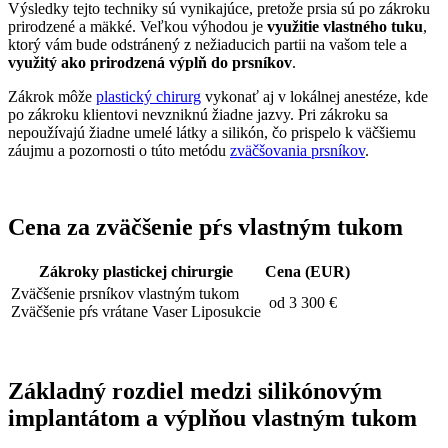
Výsledky tejto techniky sú vynikajúce, pretože prsia sú po zákroku
prirodzené a mäkké. Veľkou výhodou je
využitie vlastného tuku
,
ktorý vám bude odstránený z nežiaducich partii na vašom tele a
využitý ako prirodzená výplň do prsníkov
.
Zákrok môže
plastický chirurg
vykonať aj v lokálnej anestéze, kde
po zákroku klientovi nevzniknú žiadne jazvy. Pri zákroku sa
nepoužívajú žiadne umelé látky a silikón, čo prispelo k väčšiemu
záujmu a pozornosti o túto metódu
zväčšovania prsníkov
.
Cena za zväčšenie pŕs vlastným tukom
Zákroky plastickej chirurgie
Cena (EUR)
Zväčšenie prsníkov vlastným tukom
od 3 300 €
Zväčšenie pŕs vrátane Vaser Liposukcie
Základný rozdiel medzi silikónovým
implantátom a výplňou vlastným tukom