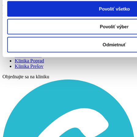
sebavedomie.
Povoliť všetko
Plastická chirurgia
Povoliť výber
Klinika Bratislava
Klinika Košice
Klinika Budapešť
Klinika Trnava
Odmietnuť
Klinika Pezinok
Klinika Žilina
Klinika Poprad
Klinika Prešov
Objednajte sa na kliniku