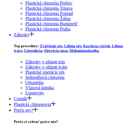
Plastická chirurgia Prešov
Plastická chirurgia Trnava
Plastická chirurgia Poprad
Plastická chirurgia Žilina
Plastická chirurgia Budapešť
Plastická chirurgia Praha
Zákroky
Top procedúry:
Zväčšenie pŕs
,
Lifting pŕs
,
Korekcia viečok
,
Lifting
tváre
,
Liposukcia
,
Operácia nosa
,
Abdominoplastika
Zákroky v oblasti tela
Zákroky v oblasti tváre
Plastické operácie pŕs
Jednodňová chirurgia
Ortopédia
Vlasová klinika
Longevity
Cenník
Plastickí chirurgovia
Prečo my?
Prečo si vybrať práve nás?