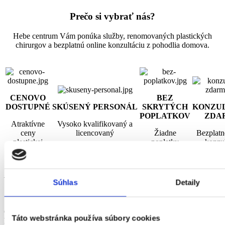
Prečo si vybrať nás?
Hebe centrum Vám ponúka služby, renomovaných plastických
chirurgov a bezplatnú online konzultáciu z pohodlia domova.
CENOVO
BEZ
DOSTUPNÉ
SKÚSENÝ PERSONÁL
SKRYTÝCH
KONZU
POPLATKOV
ZDA
Atraktívne
Vysoko kvalifikovaný a
ceny
licencovaný
Žiadne
Bezplatn
plastickej
poplatky
konzul
chirurgie
navyše
Využite konzultáciu zdarma
Súhlas
Detaily
Online konzultácie sú zadarmo a sú nezáväzné. Najskôr Vám do 24
Táto webstránka používa súbory cookies
hodín zašleme email s detailami o procedúre, o ktorú máte záujem