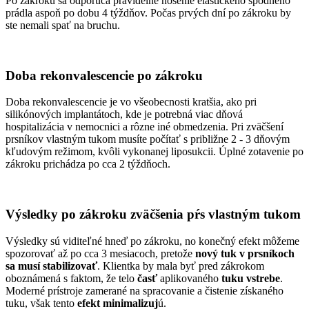
Po zákroku sa odporúča pravidelné nosenie elastického spodného
prádla aspoň po dobu 4 týždňov. Počas prvých dní po zákroku by
ste nemali spať na bruchu.
Doba rekonvalescencie po zákroku
Doba rekonvalescencie je vo všeobecnosti kratšia, ako pri
silikónových implantátoch, kde je potrebná viac dňová
hospitalizácia v nemocnici a rôzne iné obmedzenia. Pri zväčšení
prsníkov vlastným tukom musíte počítať s približne 2 - 3 dňovým
kľudovým režimom, kvôli vykonanej liposukcii. Úplné zotavenie po
zákroku prichádza po cca 2 týždňoch.
Výsledky po zákroku zväčšenia pŕs vlastným tukom
Výsledky sú viditeľné hneď po zákroku, no konečný efekt môžeme
spozorovať až po cca 3 mesiacoch, pretože
nový tuk v prsníkoch
sa musí stabilizovať
. Klientka by mala byť pred zákrokom
oboznámená s faktom, že telo
časť
aplikovaného
tuku vstrebe
.
Moderné prístroje zamerané na spracovanie a čistenie získaného
tuku, však tento
efekt minimalizuj
ú.