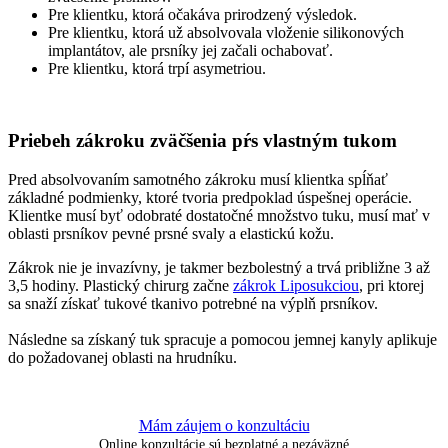
Pre klientku, ktorá očakáva prirodzený výsledok.
Pre klientku, ktorá už absolvovala vloženie silikonových
implantátov, ale prsníky jej začali ochabovať.
Pre klientku, ktorá trpí asymetriou.
Priebeh zákroku zväčšenia pŕs vlastným tukom
Pred absolvovaním samotného zákroku musí klientka spĺňať
základné podmienky, ktoré tvoria predpoklad úspešnej operácie.
Klientke musí byť odobraté dostatočné množstvo tuku, musí mať v
oblasti prsníkov pevné prsné svaly a elastickú kožu.
Zákrok nie je invazívny, je takmer bezbolestný a trvá približne 3 až
3,5 hodiny. Plastický chirurg začne
zákrok Liposukciou
, pri ktorej
sa snaží získať tukové tkanivo potrebné na výplň prsníkov.
Následne sa získaný tuk spracuje a pomocou jemnej kanyly aplikuje
do požadovanej oblasti na hrudníku.
Mám záujem o konzultáciu
Online konzultácie sú bezplatné a nezáväzné