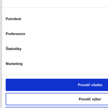
Klinika Pezinok
Klinika Žilina
Klinika Poprad
Výber
Klinika Prešov
Potrebné
súhlasu
Objednajte sa na kliniku
Preferencie
Štatistiky
Marketing
Povoliť všetko
Povoliť výber