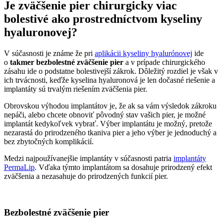
Je zväčšenie pier chirurgicky viac
bolestivé ako prostredníctvom kyseliny
hyaluronovej?
V súčasnosti je známe že pri
aplikácii kyseliny hyalurónovej
ide
o
takmer bezbolestné zväčšenie pier
a v prípade chirurgického
zásahu ide o podstatne bolestivejší zákrok. Dôležitý rozdiel je však v
ich trvácnosti, keďže kyselina hyaluronová je len dočasné riešenie a
implantáty sú trvalým riešením zväčšenia pier.
Obrovskou výhodou implantátov je, že ak sa vám výsledok zákroku
nepáči, alebo chcete obnoviť pôvodný stav vašich pier, je možné
implantát kedykoľvek vybrať. Výber implantátu je možný, pretože
nezarastá do prirodzeného tkaniva pier a jeho výber je jednoduchý a
bez zbytočných komplikácií.
Medzi najpoužívanejšie implantáty v súčasnosti patria
implantáty
PermaLip
. Vďaka týmto implantátom sa dosahuje prirodzený efekt
zväčšenia a nezasahuje do prirodzených funkcií pier.
Bezbolestné zväčšenie pier