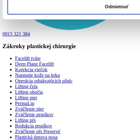
Odmietnuť
0915 321 384
Zákroky plastickej chirurgie
Facelift tváre
Deep Plane Facelift
Korekcia viečok
Napnutie kože na krku
Operácia odstávajúcich ušníc
Lifting čela
Lifting obočia
Lifting pier
PermaLip
Zväčšenie pier
Zväčšenie prsníkov
Lifting pŕs
Redukcia prsníkov
Zväčšenie pŕs Preservé
Plastická úprava nosa