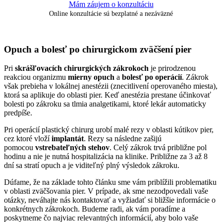
Mám záujem o konzultáciu
Online konzultácie sú bezplatné a nezáväzné
Opuch a bolesť po chirurgickom zväčšení pier
Pri
skrášľovacích chirurgických zákrokoch
je prirodzenou
reakciou organizmu
mierny opuch
a
bolesť po operácií
. Zákrok
však prebieha v lokálnej anestézii (znecitlivení operovaného miesta),
ktorá sa aplikuje do oblasti pier. Keď anestézia prestane účinkovať
bolesti po zákroku sa tlmia analgetikami, ktoré lekár automaticky
predpíše.
Pri operácií plastický chirurg urobí malé rezy v oblasti kútikov pier,
cez ktoré vloží
implantát
. Rezy sa následne zašijú
pomocou
vstrebateľných stehov
. Celý zákrok trvá približne pol
hodinu a nie je nutná hospitalizácia na klinike. Približne za 3 až 8
dní sa stratí opuch a je viditeľný plný výsledok zákroku.
Dúfame, že na základe tohto článku sme vám priblížili problematiku
v oblasti zväčšovania pier. V prípade, ak sme nezodpovedali vaše
otázky, neváhajte nás kontaktovať a vyžiadať si bližšie informácie o
konkrétnych zákrokoch. Budeme radi, ak vám poradíme a
poskytneme čo najviac relevantných informácií, aby bolo vaše