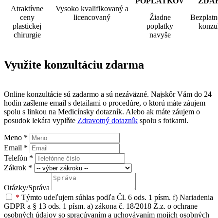
POPLATKOV
ZDA
Atraktívne
Vysoko kvalifikovaný a
ceny
licencovaný
Žiadne
Bezplatn
plastickej
poplatky
konzul
chirurgie
navyše
Využite konzultáciu zdarma
Online konzultácie sú zadarmo a sú nezáväzné. Najskôr Vám do 24
hodín zašleme email s detailami o procedúre, o ktorú máte záujem
spolu s linkou na Medicínsky dotazník. Alebo ak máte záujem o
posudok lekára vyplňte
Zdravotný dotazník
spolu s fotkami.
Meno
*
Email
*
Telefón
*
Zákrok
*
Otázky/Správa
*
Týmto udeľujem súhlas podľa Čl. 6 ods. 1 písm. f) Nariadenia
GDPR a § 13 ods. 1 písm. a) zákona č. 18/2018 Z.z. o ochrane
osobných údajov so spracúvaním a uchovávaním mojich osobných