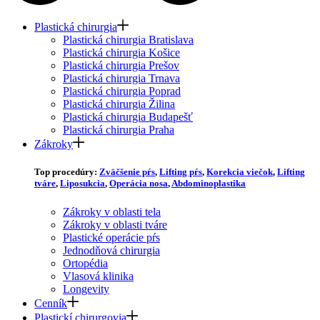
Plastická chirurgia
Plastická chirurgia Bratislava
Plastická chirurgia Košice
Plastická chirurgia Prešov
Plastická chirurgia Trnava
Plastická chirurgia Poprad
Plastická chirurgia Žilina
Plastická chirurgia Budapešť
Plastická chirurgia Praha
Zákroky
Top procedúry:
Zväčšenie pŕs
,
Lifting pŕs
,
Korekcia viečok
,
Lifting
tváre
,
Liposukcia
,
Operácia nosa
,
Abdominoplastika
Zákroky v oblasti tela
Zákroky v oblasti tváre
Plastické operácie pŕs
Jednodňová chirurgia
Ortopédia
Vlasová klinika
Longevity
Cenník
Plastickí chirurgovia