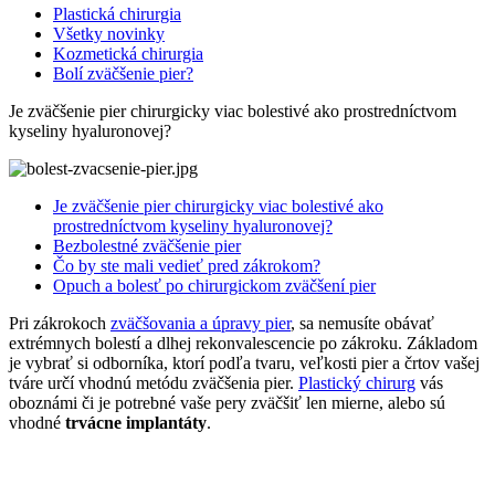
Plastická chirurgia
Všetky novinky
Kozmetická chirurgia
Bolí zväčšenie pier?
Je zväčšenie pier chirurgicky viac bolestivé ako prostredníctvom
kyseliny hyaluronovej?
Je zväčšenie pier chirurgicky viac bolestivé ako
prostredníctvom kyseliny hyaluronovej?
Bezbolestné zväčšenie pier
Čo by ste mali vedieť pred zákrokom?
Opuch a bolesť po chirurgickom zväčšení pier
Pri zákrokoch
zväčšovania a úpravy pier
, sa nemusíte obávať
extrémnych bolestí a dlhej rekonvalescencie po zákroku. Základom
je vybrať si odborníka, ktorí podľa tvaru, veľkosti pier a črtov vašej
tváre určí vhodnú metódu zväčšenia pier.
Plastický chirurg
vás
oboznámi či je potrebné vaše pery zväčšiť len mierne, alebo sú
vhodné
trvácne implantáty
.