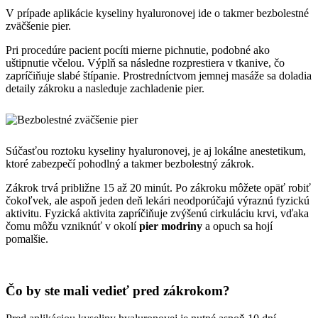
V prípade aplikácie kyseliny hyaluronovej ide o takmer bezbolestné
zväčšenie pier.
Pri procedúre pacient pocíti mierne pichnutie, podobné ako
uštipnutie včelou. Výplň sa následne rozprestiera v tkanive, čo
zapríčiňuje slabé štípanie. Prostredníctvom jemnej masáže sa doladia
detaily zákroku a nasleduje zachladenie pier.
Súčasťou roztoku kyseliny hyaluronovej, je aj lokálne anestetikum,
ktoré zabezpečí pohodlný a takmer bezbolestný zákrok.
Zákrok trvá približne 15 až 20 minút. Po zákroku môžete opäť robiť
čokoľvek, ale aspoň jeden deň lekári neodporúčajú výraznú fyzickú
aktivitu. Fyzická aktivita zapríčiňuje zvýšenú cirkuláciu krvi, vďaka
čomu môžu vzniknúť v okolí
pier modriny
a opuch sa hojí
pomalšie.
Čo by ste mali vedieť pred zákrokom?