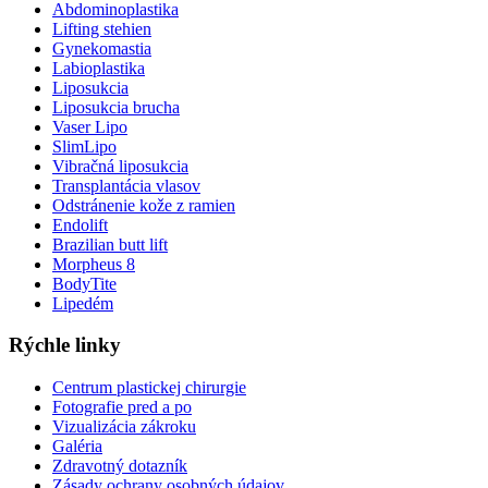
Abdominoplastika
Lifting stehien
Gynekomastia
Labioplastika
Liposukcia
Liposukcia brucha
Vaser Lipo
SlimLipo
Vibračná liposukcia
Transplantácia vlasov
Odstránenie kože z ramien
Endolift
Brazilian butt lift
Morpheus 8
BodyTite
Lipedém
Rýchle linky
Centrum plastickej chirurgie
Fotografie pred a po
Vizualizácia zákroku
Galéria
Zdravotný dotazník
Zásady ochrany osobných údajov