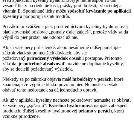
Pred aplikáciou kyseliny hyaluronovej je nutné aspoň 10 dní
vysadiť lieky na riedenie krvi, prášky proti bolesti, rybací olej a
vitamín E. Spomínané lieky môžu
spôsobiť krvácanie po aplikácii
kyseliny
a podporujú vznik modrín.
Pri zákroku zväčšenia pier, prostredníctvom kyseliny hyaluronovej
platí slovenské príslovie „pomaly ďalej zájdeš”, pretože vždy sa dá
výplň do pier pridať, ale odobrať už nie.
Ak sú vaše pery príliš tenké, alebo nesúmerné radšej podstúpte
zákrok viackrát po menších dávkach, aby ste
požadovaný
prirodzený výsledok
dosiahli postupne. Pri tomto
zákroku je
potrebné absolvovať
pravidelné dopĺňanie kyseliny,
aby sa docielil požadovaný výsledok.
Niekedy sa po zákroku objavia malé
hrbolčeky v perách
, ktoré
znamenajú že výplň je blízko povrchu pier. Nemusíte sa však
obávať tento nedostatok sa dá jednoducho opraviť.
Ak už v aplikácii kyseliny nechcete pokračovať nemusíte sa obávať,
že vaše pery „spľasnú”.
Kyselina hyaluronová
naopak zabezpečí
produkciu ďalšej kyseliny hyaluronovej
priamo v perách
, ktorá
vznikne prirodzene.