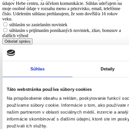
údajov Hebe centru, za účelom komunikácie. Súhlas udeľujem na
moje osobné údaje v rozsahu meno a priezvisko, email, telefónne
číslo. Udelením súhlasu prehlasujem, že som dovŕšil/a 16 rokov
veku.
súhlasím so zasielaním noviniek
súhlasím s prijímaním ponúkaných noviniek, zliav, bonusov a
ďalších výhod
Súhlas
Detaily
Hebe centrum - sme špecialisti na plastickú a estetickú chirurgiu.
Darujte si pocit spokojnosti so svojím telom a získajte späť stratené
Táto webstránka používa súbory cookies
sebavedomie.
Na prispôsobenie obsahu a reklám, poskytovanie funkcií soc
Plastická chirurgia
používame súbory cookie. Informácie o tom, ako používate 
našim partnerom v oblasti sociálnych médií, inzercie a analý
Klinika Bratislava
Klinika Košice
informácie skombinovať s ďalšími údajmi, ktoré ste im poskyt
Klinika Budapešť
používali ich služby.
Klinika Trnava