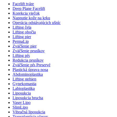
Facelift tváre
Deep Plane Facelift
Korekcia viečok
Napnutie kože na krku
Operácia odstávajúcich ušníc
Lifting čela
Lifting obočia
Lifting pier
PermaLip
Zväčšenie pier
Zväčšenie prsníkov
Lifting pŕs
Redukcia prsníkov
Zväčšenie pŕs Preservé
Plastická úprava nosa
Abdominoplastika
Lifting stehien
Gynekomastia
Labioplastika
Liposukcia
Liposukcia brucha
Vaser Lipo
SlimLipo
Vibračná liposukcia
Transplantácia vlasov