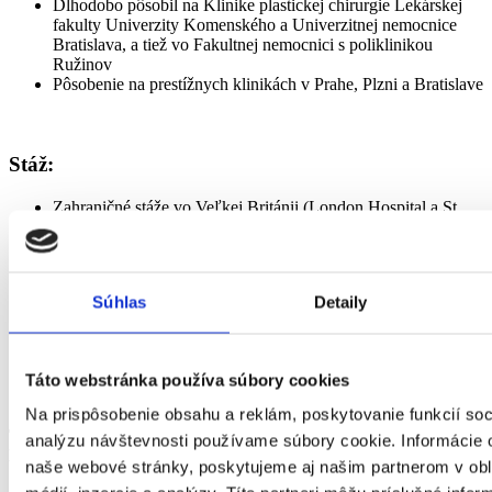
Dlhodobo pôsobil na Klinike plastickej chirurgie Lekárskej
fakulty Univerzity Komenského a Univerzitnej nemocnice
Bratislava, a tiež vo Fakultnej nemocnici s poliklinikou
Ružinov
Pôsobenie na prestížnych klinikách v Prahe, Plzni a Bratislave
Stáž:
Zahraničné stáže vo Veľkej Británii (London Hospital a St.
Bart’s London), Rakúsku (Life Agents Wien), USA (Citory
Los Angeles) a Taliansku (Centro Medico Privato Lazzaro
Spallanzani)
Súhlas
Detaily
mám záujem o konzultáciu
Online konzultácie sú bezplatné a nezáväzné
Táto webstránka používa súbory cookies
Na prispôsobenie obsahu a reklám, poskytovanie funkcií soc
Tel: 0915 321 384
analýzu návštevnosti používame súbory cookie. Informácie 
Email: info@hebe.sk
naše webové stránky, poskytujeme aj našim partnerom v obl