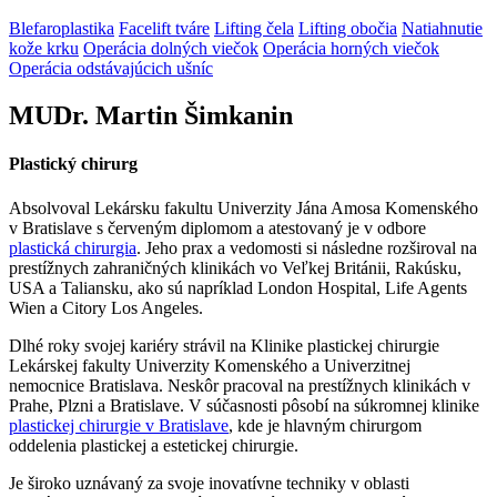
Blefaroplastika
Facelift tváre
Lifting čela
Lifting obočia
Natiahnutie
kože krku
Operácia dolných viečok
Operácia horných viečok
Operácia odstávajúcich ušníc
MUDr. Martin Šimkanin
Plastický chirurg
Absolvoval Lekársku fakultu Univerzity Jána Amosa Komenského
v Bratislave s červeným diplomom a atestovaný je v odbore
plastická chirurgia
. Jeho prax a vedomosti si následne rozširoval na
prestížnych zahraničných klinikách vo Veľkej Británii, Rakúsku,
USA a Taliansku, ako sú napríklad London Hospital, Life Agents
Wien a Citory Los Angeles.
Dlhé roky svojej kariéry strávil na Klinike plastickej chirurgie
Lekárskej fakulty Univerzity Komenského a Univerzitnej
nemocnice Bratislava. Neskôr pracoval na prestížnych klinikách v
Prahe, Plzni a Bratislave. V súčasnosti pôsobí na súkromnej klinike
plastickej chirurgie v Bratislave
, kde je hlavným chirurgom
oddelenia plastickej a estetickej chirurgie.
Je široko uznávaný za svoje inovatívne techniky v oblasti