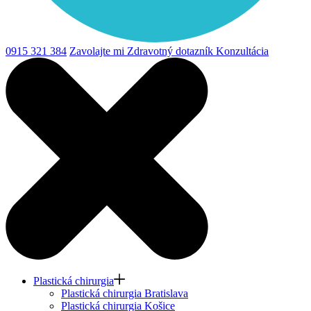
0915 321 384
Zavolajte mi
Zdravotný dotazník
Konzultácia
Plastická chirurgia
Plastická chirurgia Bratislava
Plastická chirurgia Košice