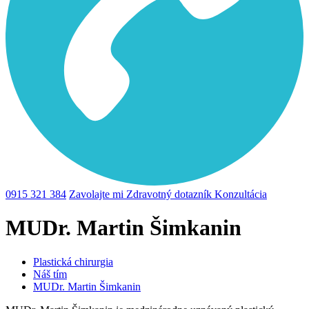
0915 321 384
Zavolajte mi
Zdravotný dotazník
Konzultácia
MUDr. Martin Šimkanin
Plastická chirurgia
Náš tím
MUDr. Martin Šimkanin