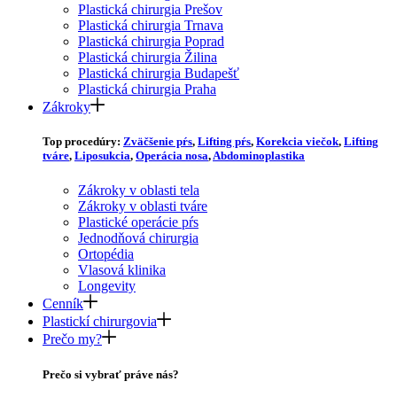
Plastická chirurgia Prešov
Plastická chirurgia Trnava
Plastická chirurgia Poprad
Plastická chirurgia Žilina
Plastická chirurgia Budapešť
Plastická chirurgia Praha
Zákroky
Top procedúry:
Zväčšenie pŕs
,
Lifting pŕs
,
Korekcia viečok
,
Lifting
tváre
,
Liposukcia
,
Operácia nosa
,
Abdominoplastika
Zákroky v oblasti tela
Zákroky v oblasti tváre
Plastické operácie pŕs
Jednodňová chirurgia
Ortopédia
Vlasová klinika
Longevity
Cenník
Plastickí chirurgovia
Prečo my?
Prečo si vybrať práve nás?