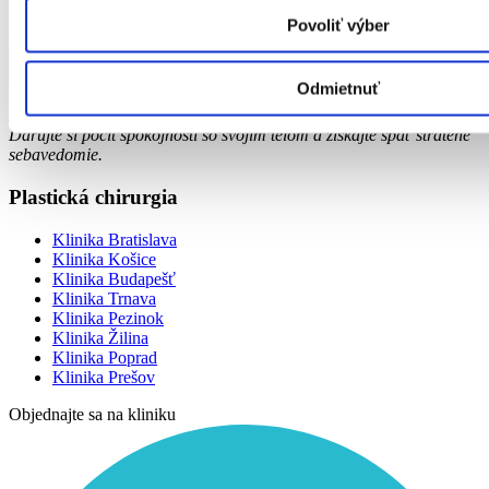
súhlasím s prijímaním ponúkaných noviniek, zliav, bonusov a
Povoliť výber
ďalších výhod
Odmietnuť
Hebe centrum - sme špecialisti na plastickú a estetickú chirurgiu.
Darujte si pocit spokojnosti so svojím telom a získajte späť stratené
sebavedomie.
Plastická chirurgia
Klinika Bratislava
Klinika Košice
Klinika Budapešť
Klinika Trnava
Klinika Pezinok
Klinika Žilina
Klinika Poprad
Klinika Prešov
Objednajte sa na kliniku