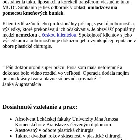
odstránenia tuku, liposukcií a korekcií transferom vlastného tuku.
MUDr. Šimkanin je tiež odborník v oblasti
omladzovania
pomocou kmeňových buniek
.
Klienti zdôrazňujú jeho profesionálny prístup, vysokú odbornosť a
výsledky, ktoré prekonávajú ich očakávania. Je obzvlášť populárny
medzi
nemeckou
a
českou klientelou
. Spokojnosť klientov s jeho
výsledkami a odbornosťou je dôkazom jeho vynikajúcej reputácie v
obore plastické chirurgie.
“ Pán doktor urobil super prácu. Prsia som mala neforemné a
dokonca bolo vidno rozdiel vo veľkosti. Operácia dodala mojím
prsiam krásny tvar a hlavne sú pevné a rovnaké. ”
Janka
Augmantácia
Dosiahnuté vzdelanie a prax:
Absolvent Lekárskej fakulty Univerzity Jána Amosa
Komenského v Bratislave s červeným diplomom
Atestovaný v odbore plastická chirurgia
Takmer dvadsať rokov skúseností v plastické chirurgii