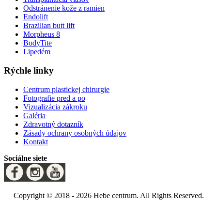
Odstránenie kože z ramien
Endolift
Brazilian butt lift
Morpheus 8
BodyTite
Lipedém
Rýchle linky
Centrum plastickej chirurgie
Fotografie pred a po
Vizualizácia zákroku
Galéria
Zdravotný dotazník
Zásady ochrany osobných údajov
Kontakt
Sociálne siete
Copyright © 2018 - 2026 Hebe centrum. All Rights Reserved.