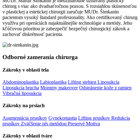
MUDr. Martin Šimkanin je medzinárodne uznávaný plastický
chirurg s viac ako dvadsaťročnou praxou. S rozsiahlou skúsenosťou
v plastickej a estetickej chirurgii zaručuje MUDr. Šimkanin
pacientom vysoký štandard profesionality. Ako certifikovaný chirurg
využíva pri operáciách najaktuálnejšie technológie a metódy. Jeho
kľúčovou prioritou je zabezpečiť bezpečný chirurgický zákrok a
zachovať diskrétnosť pacienta.
Odborné zamerania chirurga
Zákroky v oblasti tela
Abdominoplastika
Labioplastika
Lifting stehien
Liposukcia
Liposukcia brucha
Mommy makeover
Odstránenie kože z ramien
Vibračná liposukcia
Zákroky na prsiach
Augmentácia prsníkov
Gynekomastia
Lifting prsníkov
Redukcia
prsníkov
Zväčšenie pŕs metódou Preservé Motiva
Zákroky v oblasti tváre