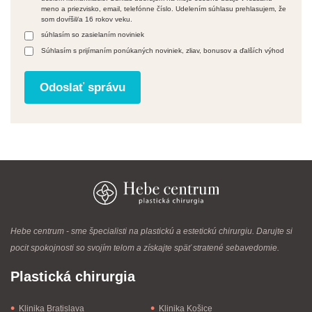
meno a priezvisko, email, telefónne číslo. Udelením súhlasu prehlasujem, že
som dovŕšil/a 16 rokov veku.
súhlasím so zasielaním noviniek
Súhlasím s prijímaním ponúkaných noviniek, zliav, bonusov a ďalších výhod
Hebe centrum - sme špecialisti na plastickú a estetickú chirurgiu. Darujte si
pocit spokojnosti so svojím telom a získajte späť stratené sebavedomie.
Plastická chirurgia
Klinika Bratislava
Klinika Košice