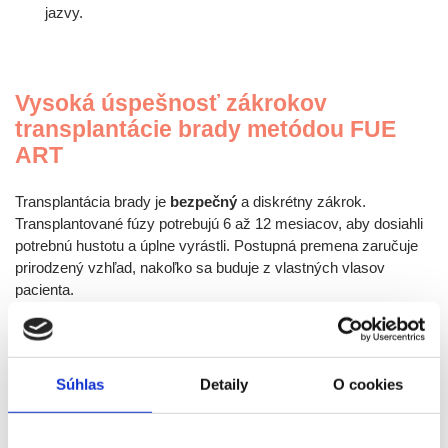
jazvy.
Vysoká úspešnosť zákrokov
transplantácie brady metódou FUE
ART
Transplantácia brady je
bezpečný
a diskrétny zákrok.
Transplantované fúzy potrebujú 6 až 12 mesiacov, aby dosiahli
potrebnú hustotu a úplne vyrástli. Postupná premena zaručuje
prirodzený vzhľad, nakoľko sa buduje z vlastných vlasov
pacienta.
Transplantácia brady
je trvalé riešenie, ktoré vám prinavráti
sebavedomie a mužný vzhľad. Transplantované chlpy rastú
prirodzene a nevyžadujú špeciálnu starostlivosť.
Súhlas
Detaily
O cookies
Výsledky transplantácie sú viditeľné postupne. Počas prvých
mesiacov môžu transplantované fúzy vypadávať, ale následne