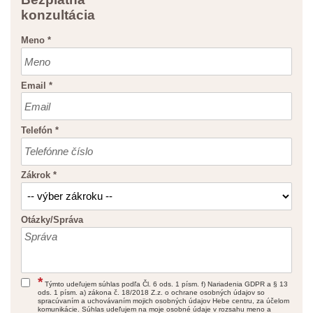
konzultácia
Meno
*
Email
*
Telefón
*
Zákrok
*
Otázky/Správa
*
Týmto udeľujem súhlas podľa Čl. 6 ods. 1 písm. f) Nariadenia GDPR a § 13
ods. 1 písm. a) zákona č. 18/2018 Z.z. o ochrane osobných údajov so
spracúvaním a uchovávaním mojich osobných údajov Hebe centru, za účelom
komunikácie. Súhlas udeľujem na moje osobné údaje v rozsahu meno a