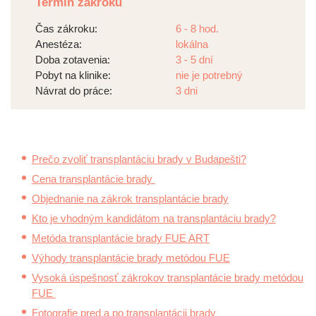
Termín zákroku
Čas zákroku:
6 - 8 hod.
Anestéza:
lokálna
Doba zotavenia:
3 - 5 dní
Pobyt na klinike:
nie je potrebný
Návrat do práce:
3 dni
Prečo zvoliť transplantáciu brady v Budapešti?
Cena transplantácie brady
Objednanie na zákrok transplantácie brady
Kto je vhodným kandidátom na transplantáciu brady?
Metóda transplantácie brady FUE ART
Výhody transplantácie brady metódou FUE
Vysoká úspešnosť zákrokov transplantácie brady metódou
FUE
Fotografie pred a po transplantácii brady