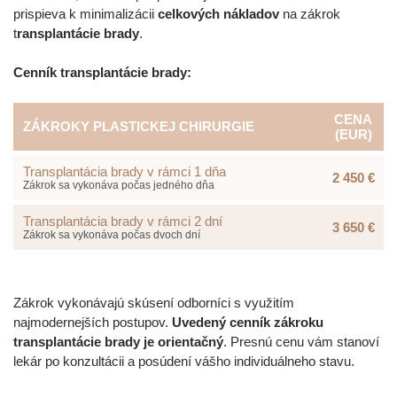
prispieva k minimalizácii
celkových nákladov
na zákrok
t
ransplantácie brady
.
Cenník transplantácie brady:
CENA
ZÁKROKY PLASTICKEJ CHIRURGIE
(EUR)
Transplantácia brady v rámci 1 dňa
2 450 €
Zákrok sa vykonáva počas jedného dňa
Transplantácia brady v rámci 2 dní
3 650 €
Zákrok sa vykonáva počas dvoch dní
Zákrok vykonávajú skúsení odborníci s využitím
najmodernejších postupov.
Uvedený cenník zákroku
transplantácie brady je orientačný
. Presnú cenu vám stanoví
lekár po konzultácii a posúdení vášho individuálneho stavu.