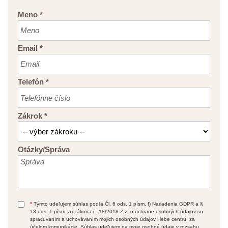
Meno
*
Email
*
Telefón
*
Zákrok
*
Otázky/Správa
*
Týmto udeľujem súhlas podľa Čl. 6 ods. 1 písm. f) Nariadenia GDPR a §
13 ods. 1 písm. a) zákona č. 18/2018 Z.z. o ochrane osobných údajov so
spracúvaním a uchovávaním mojich osobných údajov Hebe centru, za
účelom komunikácie. Súhlas udeľujem na moje osobné údaje v rozsahu