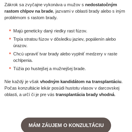
Zákrok sa zvyčajne vykonáva u mužov s
nedostatočným
rastom chlpov na brade
, jazvami v oblasti brady alebo s iným
problémom s rastom brady.
Majú geneticky daný riedky rast fúzov.
Trpía stratou fúzov v dôsledku jaziev, popálenín alebo
úrazov.
Chcú upraviť tvar brady alebo vyplniť medzery v raste
ochlpenia.
Túžia po hustejšej a mužnejšej brade.
Nie každý je však
vhodným kandidátom na transplantáciu
.
Počas konzultácie lekár posúdi hustotu vlasov v darcovskej
oblasti, a určí či je pre vás
transplantácia brady vhodná
.
MÁM ZÁUJEM O KONZULTÁCIU