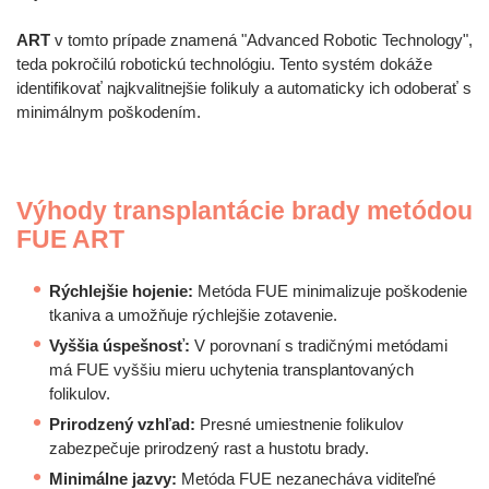
ART
v tomto prípade znamená "Advanced Robotic Technology",
teda pokročilú robotickú technológiu. Tento systém dokáže
identifikovať najkvalitnejšie folikuly a automaticky ich odoberať s
minimálnym poškodením.
Výhody transplantácie brady metódou
FUE ART
Rýchlejšie hojenie:
Metóda FUE minimalizuje poškodenie
tkaniva a umožňuje rýchlejšie zotavenie.
Vyššia úspešnosť:
V porovnaní s tradičnými metódami
má FUE vyššiu mieru uchytenia transplantovaných
folikulov.
Prirodzený vzhľad:
Presné umiestnenie folikulov
zabezpečuje prirodzený rast a hustotu brady.
Minimálne jazvy:
Metóda FUE nezanecháva viditeľné