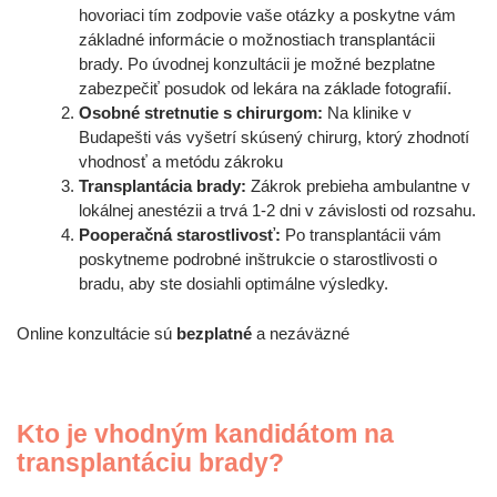
hovoriaci tím zodpovie vaše otázky a poskytne vám
základné informácie o možnostiach transplantácii
brady. Po úvodnej konzultácii je možné bezplatne
zabezpečiť posudok od lekára na základe fotografií.
Osobné stretnutie s chirurgom:
Na klinike v
Budapešti vás vyšetrí skúsený chirurg, ktorý zhodnotí
vhodnosť a metódu zákroku
Transplantácia brady:
Zákrok prebieha ambulantne v
lokálnej anestézii a trvá 1-2 dni v závislosti od rozsahu.
Pooperačná starostlivosť:
Po transplantácii vám
poskytneme podrobné inštrukcie o starostlivosti o
bradu, aby ste dosiahli optimálne výsledky.
Online konzultácie sú
bezplatné
a nezáväzné
Kto je vhodným kandidátom na
transplantáciu brady?