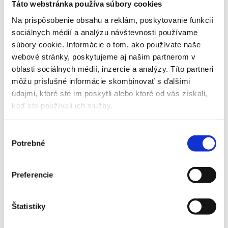
Táto webstránka používa súbory cookies
začnú rásť nové, silnejšie a hustejšie. Konečný výsledok sa
Na prispôsobenie obsahu a reklám, poskytovanie funkcií
dostaví približne po 12 mesiacoch.
sociálnych médií a analýzu návštevnosti používame
súbory cookie. Informácie o tom, ako používate naše
webové stránky, poskytujeme aj našim partnerom v
Fotografie pred a po transplantácii
oblasti sociálnych médií, inzercie a analýzy. Títo partneri
brady
môžu príslušné informácie skombinovať s ďalšími
údajmi, ktoré ste im poskytli alebo ktoré od vás získali,
Na základe skutočných fotografií pred a po zákroku
keď ste používali ich služby.
nastrelovania brady je možné posúdiť, aký výsledok môžete od
transplantácie brady v Budapešti očakávať.
Výber
Potrebné
súhlasu
Preferencie
Transplantácia brady
, 1 rok po zákroku.
Štatistiky
Transplantácia brady
, 925 štepov, 1 rok po zákroku.