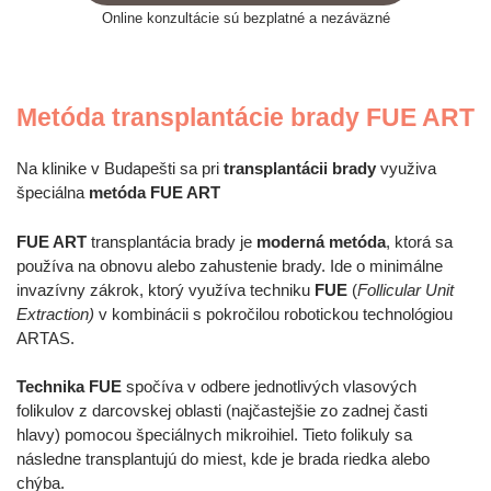
Online konzultácie sú bezplatné a nezáväzné
Metóda transplantácie brady FUE ART
Na klinike v Budapešti sa pri
transplantácii brady
využiva
špeciálna
metóda FUE ART
FUE ART
transplantácia brady je
moderná metóda
, ktorá sa
používa na obnovu alebo zahustenie brady. Ide o minimálne
invazívny zákrok, ktorý využíva techniku
FUE
(
Follicular Unit
Extraction)
v kombinácii s pokročilou robotickou technológiou
ARTAS.
Technika FUE
spočíva v odbere jednotlivých vlasových
folikulov z darcovskej oblasti (najčastejšie zo zadnej časti
hlavy) pomocou špeciálnych mikroihiel. Tieto folikuly sa
následne transplantujú do miest, kde je brada riedka alebo
chýba.