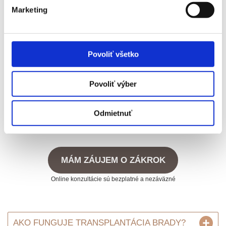
Marketing
Transplantácia brady
, 1 572 štepov, pol roka po zákroku.
Povoliť všetko
Časté otázky o transplantácii brady
Povoliť výber
Odmietnuť
MÁM ZÁUJEM O ZÁKROK
Online konzultácie sú bezplatné a nezáväzné
AKO FUNGUJE TRANSPLANTÁCIA BRADY?