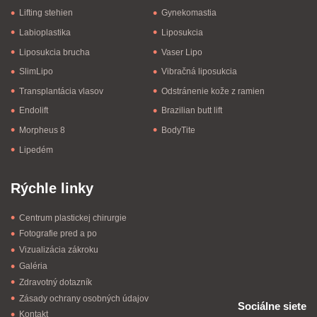
Lifting stehien
Gynekomastia
Labioplastika
Liposukcia
Liposukcia brucha
Vaser Lipo
SlimLipo
Vibračná liposukcia
Transplantácia vlasov
Odstránenie kože z ramien
Endolift
Brazilian butt lift
Morpheus 8
BodyTite
Lipedém
Rýchle linky
Centrum plastickej chirurgie
Fotografie pred a po
Vizualizácia zákroku
Galéria
Zdravotný dotazník
Zásady ochrany osobných údajov
Sociálne siete
Kontakt