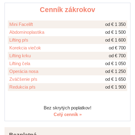
Cenník zákrokov
Mini Facelift
od € 1 350
Abdominoplastika
od € 1 500
Lifting pŕs
od € 1 600
Korekcia viečok
od € 700
Lifting krku
od € 700
Lifting čela
od € 1 050
Operácia nosa
od € 1 250
Zväčšenie pŕs
od € 1 650
Redukcia pŕs
od € 1 900
Bez skrytých poplatkov!
Celý cenník »
Bezplatná