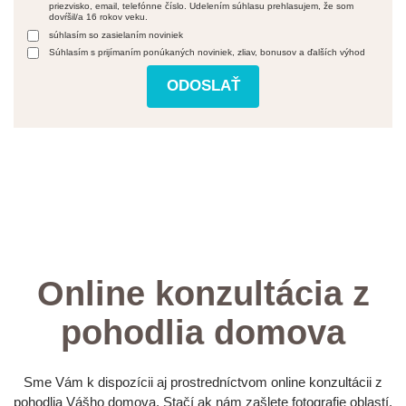
priezvisko, email, telefónne číslo. Udelením súhlasu prehlasujem, že som
dovŕšil/a 16 rokov veku.
súhlasím so zasielaním noviniek
Súhlasím s prijímaním ponúkaných noviniek, zliav, bonusov a ďalších výhod
Online konzultácia z
pohodlia domova
Sme Vám k dispozícii aj prostredníctvom online konzultácii z
pohodlia Vášho domova. Stačí ak nám zašlete fotografie oblastí,