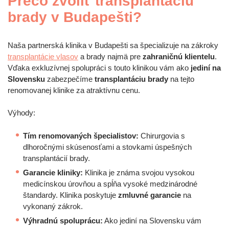
Prečo zvoliť transplantáciu
brady v Budapešti?
Naša partnerská klinika v Budapešti sa špecializuje na zákroky
transplantácie vlasov
a brady najmä pre
zahraničnú klientelu
.
Vďaka exkluzívnej spolupráci s touto klinikou vám ako
jediní na
Slovensku
zabezpečíme
transplantáciu brady
na tejto
renomovanej klinike za atraktívnu cenu.
Výhody:
Tím renomovaných špecialistov:
Chirurgovia s
dlhoročnými skúsenosťami a stovkami úspešných
transplantácií brady.
Garancie kliniky:
Klinika je známa svojou vysokou
medicínskou úrovňou a spĺňa vysoké medzinárodné
štandardy. Klinika poskytuje
zmluvné garancie
na
vykonaný zákrok.
Výhradnú spoluprácu:
Ako jediní na Slovensku vám