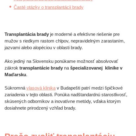
Časté otázky o transplantácii brady
Transplantácia brady
je moderné a efektívne riešenie pre
mužov s riedkym rastom chlpov, nepravidelným zarastaním,
jazvami alebo alopéciou v oblasti brady.
Ako jediný na Slovensku ponúkame možnosť absolvovať
zákrok
transplantácie brady
na
špecializovanej klinike v
Maďarsku
.
Súkromná
vlasová klinika
v Budapešti patrí medzi špičkové
zariadenia v tejto oblasti. Ponúka nadštandardnú starostlivosť,
skúsených odborníkov a inovatívne metódy, vďaka ktorým
dosiahnete prirodzený vzhľad brady.