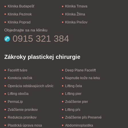
Klinika Budapešť
Klinika Trnava
Klinika Pezinok
Klinika Žilina
Klinika Poprad
Klinika Prešov
Objednajte sa na kliniku
0915 321 384
Zákroky plastickej chirurgie
Facelift tváre
Deep Plane Facelift
Korekcia viečok
Napnutie kože na krku
Operácia odstávajúcich ušníc
Lifting čela
Lifting obočia
Lifting pier
PermaLip
Zväčšenie pier
Zväčšenie prsníkov
Lifting pŕs
Redukcia prsníkov
Zväčšenie pŕs Preservé
Plastická úprava nosa
Abdominoplastika